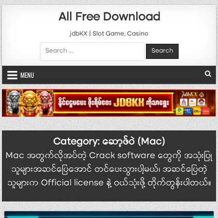
Skip to content
All Free Download
jdbKX | Slot Game, Casino
Search for:
MENU
Category:
ဆော့ဖ်ဝဲ (Mac)
Mac အတွက်လိုအပ်တဲ့ Crack software တွေကို အသုံးပြု
သူများအဆင်ပြေအောင် တင်ပေးသွားပါ့မယ်၊ အဆင်ပြေတဲ့
သူများက Official license နဲ့ ဝယ်သုံးဖို့ တိုက်တွန်းပါတယ်။