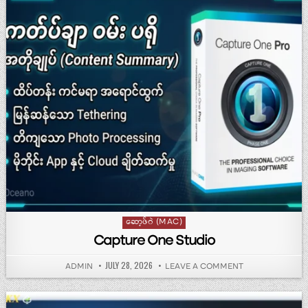
Posted in
ဆော့ဖ်ဝဲ (MAC)
Capture One Studio
PUBLISHED DATE:
JULY 28, 2026
AUTHOR:
ON CAPTURE ON
ADMIN
LEAVE A COMMENT