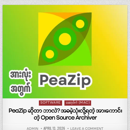
Posted in
SOFTWARE
ဆော့ဖ်ဝဲ (MAC)
PeaZip ဆိုတာ ဘာလဲ? အခမဲ့သုံးလို့ရတဲ့ အားကောင်း
တဲ့ Open Source Archiver
PUBLISHED DATE:
APRIL 13, 2026
AUTHOR:
ON PEAZIP ဆိုတာ
ADMIN
LEAVE A COMMENT