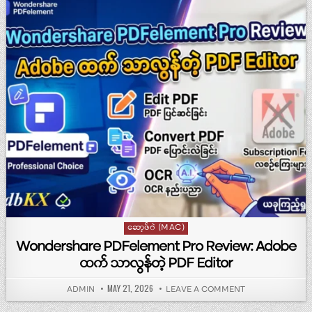
Posted in
ဆော့ဖ်ဝဲ (MAC)
Wondershare PDFelement Pro Review: Adobe
ထက် သာလွန်တဲ့ PDF Editor
PUBLISHED DATE:
MAY 21, 2026
AUTHOR:
ON WONDERSHAR
ADMIN
LEAVE A COMMENT