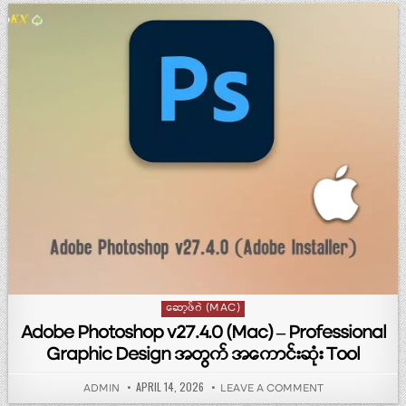
Posted in
ဆော့ဖ်ဝဲ (MAC)
Adobe Photoshop v27.4.0 (Mac) – Professional
Graphic Design အတွက် အကောင်းဆုံး Tool
PUBLISHED DATE:
APRIL 14, 2026
AUTHOR:
ON ADOBE PHOT
ADMIN
LEAVE A COMMENT