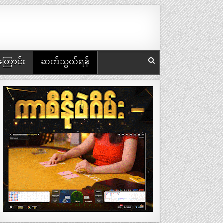
အကြောင်း
ဆက်သွယ်ရန်