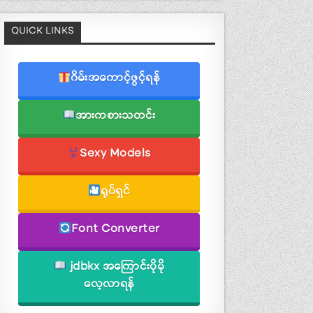
QUICK LINKS
ဂိမ်းအကောင့်ဖွင့်ရန်
အားကစားသတင်း
Sexy Models
ရုပ်ရှင်
Font Converter
jdbkx အကြောင်းပိုမို
လေ့လာရန်