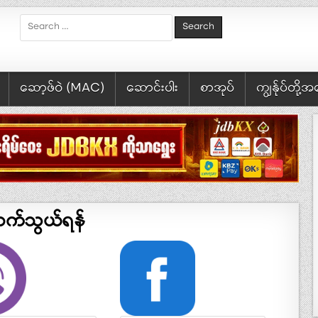
Search for:
ဆော့ဖ်ဝဲ (MAC)
ဆောင်းပါး
စာအုပ်
ကျွန်ုပ်တို့
က်သွယ်ရန်