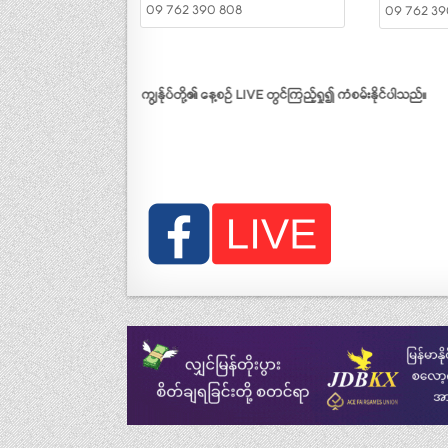
ါက်ပေးခြင်းအစီအစဉ်ကို ကျွန်ုပ်တို့၏ နေ့စဉ် LIVE တွင်ကြည့်ရှု၍ ကံစမ်းနိုင်ပါသည်။