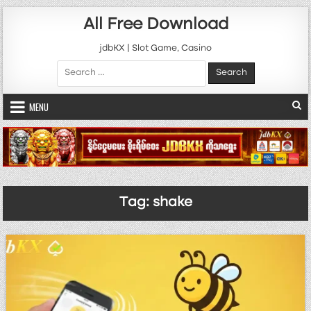
Skip to content
All Free Download
jdbKX | Slot Game, Casino
Search for:
MENU
Tag:
shake