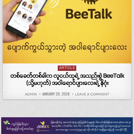
Posted in
ARTICLE
တစ်ခေတ်တစ်ခါက လူငယ်ထုရဲ့ အသည်းစွဲ BeeTalk
(သို့မဟုတ်) အဝါရောင်ပျားလေးရဲ့ နိဂုံး
PUBLISHED DATE:
JANUARY 20, 2026
AUTHOR:
ON တစ်ခေတ်တစ်ခါ
ADMIN
LEAVE A COMMENT