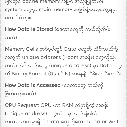
များတွင် cache memory အဖြစ် အသုံးပြုတယ်။
system တွေမှာ main memory အဖြစ်နဲ့တော့တွေ့ရမှာ
မဟုတ်ပါဘူး။
How Data is Stored
(ဒေတာတွေကို ဘယ်လိုသိမ်း
သလဲ)
Memory Cells တစ်ခုစီတွင် Data တွေကို သိမ်းဆည်းဖို့
အတွက် unique address ( room အခန်း) တွေကိုသုံး
တယ်။ အဲ့ဒီအခန်းတွေ (unique address) မှာ Data တွေ
ကို Binary Format (0s နှင့် 1s) အနေနဲ့ သိမ်းဆည်းတယ်။
How Data is Accessed
(ဒေတာတွေ ဘယ်လို
ဖြတ်သန်းသလဲ)
CPU Request: CPU ဟာ RAM ထဲမှာရှိတဲ့ အခန်း
(unique address) တွေထဲကမှ အခန်းနံပါတ်
ဘယ်လောက်မှာရှိတဲ့ Data တွေကိုတော့ Read or Write