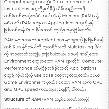
Computer တွေဟာလည်း Data Information /
Instructions တွေကိုမှတ်မိဖို့ သိမ်းဆည်းထားဖို့
တစ်စုံတစ်ရာလိုအပ်ပါတယ်။ ဒါကို Memory (RAM) လို့
ခေါ်တယ်။ RAM တွေဟာ Applications တွေကိုမြန်
မြန်ဆန်ဆန် Run နိုင်အောင် ကူညီပေးမှာဖြစ်တယ်။
RAM များလေလေ Applications များများကို မြန်မြန်ဆန်
ဆန် Run နိုင်တယ်လို့ ယူဆနိုင်သလို Multitasking ပိုင်း
ကို အထောက်အကူပြုမှာဖြစ်ပါတယ်။ ဒါပေမဲ့ အချို့သော
Environment တွေမှာတော့ RAM များတိုင်း Computer
Performance ကိုမမြန်ဆန်နိုင်သလို Applications
တွေနဲ့ ကိုယ်သုံးမဲ့ use case တွေမှာမူတည်တယ်။ ဥပမာ
Game Environment မှာဆိုရင်တော့ RAM ထက် CPU
and GPU speed ကလည်းအရေးကြီးပါတယ်။
Structure of RAM
(RAM တည်ဆောက်ထားပုံ)