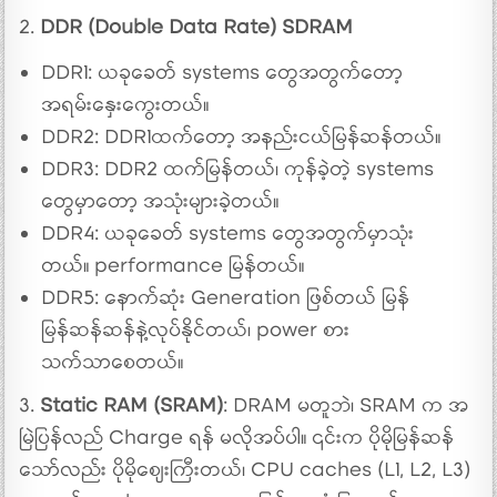
2.
DDR (Double Data Rate) SDRAM
DDR1: ယခုခေတ် systems တွေအတွက်တော့
အရမ်းနှေးကွေးတယ်။
DDR2: DDR1ထက်တော့ အနည်းငယ်မြန်ဆန်တယ်။
DDR3: DDR2 ထက်မြန်တယ်၊ ကုန်ခဲ့တဲ့ systems
တွေမှာတော့ အသုံးများခဲ့တယ်။
DDR4: ယခုခေတ် systems တွေအတွက်မှာသုံး
တယ်။ performance မြန်တယ်။
DDR5: နောက်ဆုံး Generation ဖြစ်တယ် မြန်
မြန်ဆန်ဆန်နဲ့လုပ်နိုင်တယ်၊ power စား
သက်သာစေတယ်။
3.
Static RAM (SRAM)
: DRAM မတူဘဲ၊ SRAM က အ
မြဲပြန်လည် Charge ရန် မလိုအပ်ပါ။ ၎င်းက ပိုမိုမြန်ဆန်
သော်လည်း ပိုမိုစျေးကြီးတယ်၊ CPU caches (L1, L2, L3)