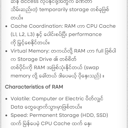
ဆန် access လုပ်နိုင်ဖို့အတွက် ခဏတာ
သိမ်းဆည်းတဲ့ temporarily storage တစ်ခုဖြစ်
တယ်။
Cache Coordination: RAM ဟာ CPU Cache
(L1, L2, L3) နှင့် ပေါင်းစပ်ပြီး performance
ကို မြှင့်စေနိုင်တယ်။
Virtual Memory: တကယ်လို့ RAM ဟာ full ဖြစ်ပါ
က Storage Drive ၏ တစ်စိတ်
တစ်ပိုင်းကို RAM အဖြစ်သုံးနိုင်တယ် (swap
memory လို့ ခေါ်တယ် ဒါပေမယ့် ပိုနှေးသည်) ။
Characteristics of RAM
Volatile: Computer or Electric ပိတ်လျှင်
Data တွေပျောက်သွားမှာဖြစ်တယ်။
Speed: Permanent Storage (HDD, SSD)
ထက် မြန်ပေမဲ့ CPU Cache ထက် နှေး