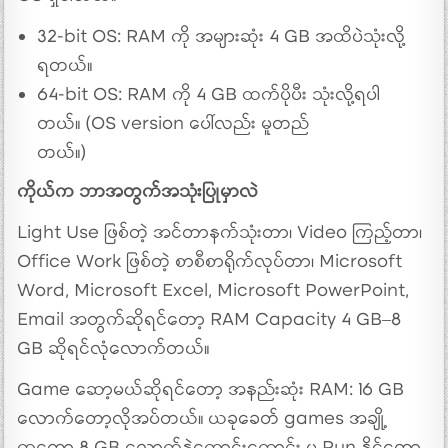
32-bit OS: RAM ကို အများဆုံး 4 GB အထိပဲသုံးလို့
ရတယ်။
64-bit OS: RAM ကို 4 GB ထက်ပိုပီး သုံးလို့ရပါ
တယ်။ (OS version ပေါ်လည်း မူတည်
တယ်။)
ကိုယ်က ဘာအတွက်အသုံးပြုမှာလဲ
Light Use ဖြစ်တဲ့ အင်တာနက်သုံးတာ၊ Video ကြည့်တာ၊
Office Work ဖြစ်တဲ့ စာစီစာရိုက်လုပ်တာ၊ Microsoft
Word, Microsoft Excel, Microsoft PowerPoint,
Email အတွက်ဆိုရင်တော့ RAM Capacity 4 GB–8
GB ဆိုရင်လုံလောက်တယ်။
Game ဆော့မယ်ဆိုရင်တော့ အနည်းဆုံး RAM: 16 GB
လောက်တော့လိုအပ်တယ်။ ယခုခေတ် games အချို့