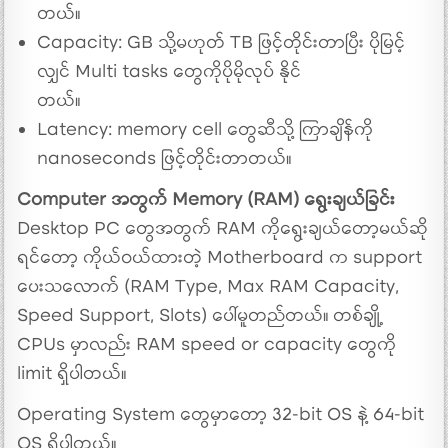
တယ်။
Capacity: GB သို့မဟုတ် TB ဖြင့်တိုင်းတာပြီး ပိုမြင့်
လျှင် Multi tasks တွေကိုပိုမိုလုပ် နိုင်
တယ်။
Latency: memory cell တွေဆီသို့ ကြာချိန်ကို
nanoseconds ဖြင့်တိုင်းတာတယ်။
Computer အတွက် Memory (RAM) ရွေးချယ်ခြင်း
Desktop PC တွေအတွက် RAM ကိုရွေးချယ်တော့မယ်ဆို
ရင်တော့ ကိုယ်ဝယ်ထားတဲ့ Motherboard က support
ပေးသလောက် (RAM Type, Max RAM Capacity,
Speed Support, Slots) ပေါ်မူတည်တယ်။ တစ်ချို့
CPUs မှာလည်း RAM speed or capacity တွေကို
limit ရှိပါတယ်။
Operating System တွေမှာတော့ 32-bit OS နဲ့ 64-bit
OS ရှိပါတယ်။