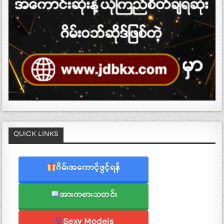
QUICK LINKS
ဂိမ်းအကောင့်ဖွင့်ရန်
အားကစားသတင်း
Sexy Models