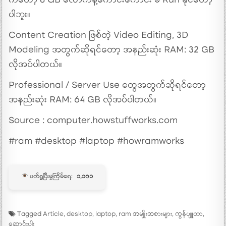
ကတော့ 8 GB လောက်နဲ့ကောင်းကောင်း မ Run နိုင်တော့
ပါဘူး။
Content Creation ဖြစ်တဲ့ Video Editing, 3D
Modeling အတွက်ဆိုရင်တော့ အနည်းဆုံး RAM: 32 GB
လိုအပ်ပါတယ်။
Professional / Server Use တွေအတွက်ဆိုရင်တော့
အနည်းဆုံး RAM: 64 GB လိုအပ်ပါတယ်။
Source : computer.howstuffworks.com
#ram #desktop #laptop #howramworks
ဖတ်ရှုပြီးမှုကြိမ်ရေ:
၁,၁၀၁
Tagged
Article
,
desktop
,
laptop
,
ram အမျိုးအစားများ
,
ကွန်ပျူတာ
,
ဆောင်းပါး