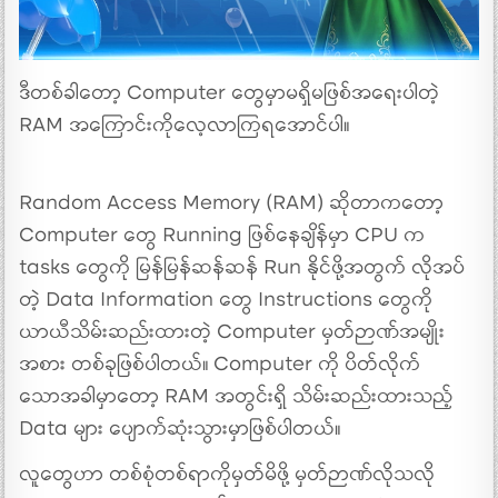
ဒီတစ်ခါတော့ Computer တွေမှာမရှိမဖြစ်အရေးပါတဲ့
RAM အကြောင်းကိုလေ့လာကြရအောင်ပါ။
Random Access Memory (RAM) ဆိုတာကတော့
Computer တွေ Running ဖြစ်နေချိန်မှာ CPU က
tasks တွေကို မြန်မြန်ဆန်ဆန် Run နိုင်ဖို့အတွက် လိုအပ်
တဲ့ Data Information တွေ Instructions တွေကို
ယာယီသိမ်းဆည်းထားတဲ့ Computer မှတ်ဉာဏ်အမျိုး
အစား တစ်ခုဖြစ်ပါတယ်။ Computer ကို ပိတ်လိုက်
သောအခါမှာတော့ RAM အတွင်းရှိ သိမ်းဆည်းထားသည့်
Data များ ပျောက်ဆုံးသွားမှာဖြစ်ပါတယ်။
လူတွေဟာ တစ်စုံတစ်ရာကိုမှတ်မိဖို့ မှတ်ဉာဏ်လိုသလို