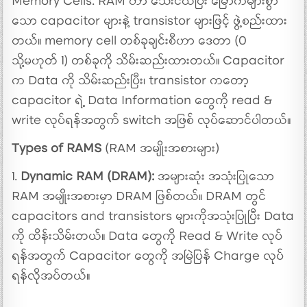
Memory Cells: RAM ဟာ သေးငယ်ပြီး မြောက်များစွာ
သော capacitor များနဲ့ transistor များဖြင့် ဖွဲ့စည်းထား
တယ်။ memory cell တစ်ခုချင်းစီဟာ ဒေတာ (0
သို့မဟုတ် 1) တစ်ခုကို သိမ်းဆည်းထားတယ်။ Capacitor
က Data ကို သိမ်းဆည်းပြီး၊ transistor ကတော့
capacitor ရဲ့ Data Information တွေကို read &
write လုပ်ရန်အတွက် switch အဖြစ် လုပ်ဆောင်ပါတယ်။
Types of RAMS
(RAM အမျိုးအစားများ)
1.
Dynamic RAM (DRAM):
အများဆုံး အသုံးပြုသော
RAM အမျိုးအစားမှာ DRAM ဖြစ်တယ်။ DRAM တွင်
capacitors and transistors များကိုအသုံးပြုပြီး Data
ကို ထိန်းသိမ်းတယ်။ Data တွေကို Read & Write လုပ်
ရန်အတွက် Capacitor တွေကို အမြဲပြန် Charge လုပ်
ရန်လိုအပ်တယ်။