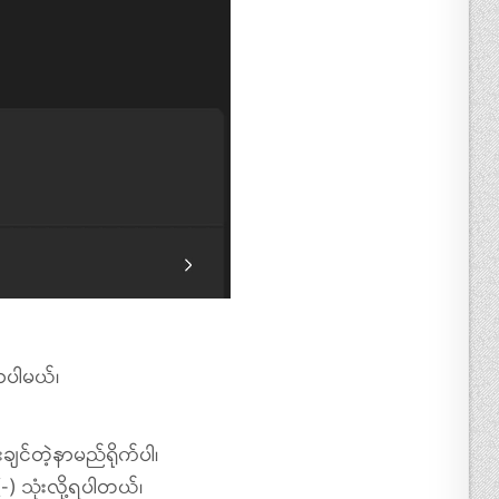
ပါမယ်၊
င်တဲ့နာမည်ရိုက်ပါ၊
 သုံးလို့ရပါတယ်၊