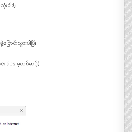
းပါနဲ့၊
ပြောင်းသွားပါပြီ၊
rties မှတစ်ဆင့်)