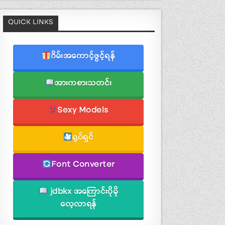
QUICK LINKS
ဂိမ်းအကောင့်ဖွင့်ရန်
အားကစားသတင်း
Sexy Models
ရုပ်ရှင်
Font Converter
jdbkx အကြောင်းပိုမို
လေ့လာရန်