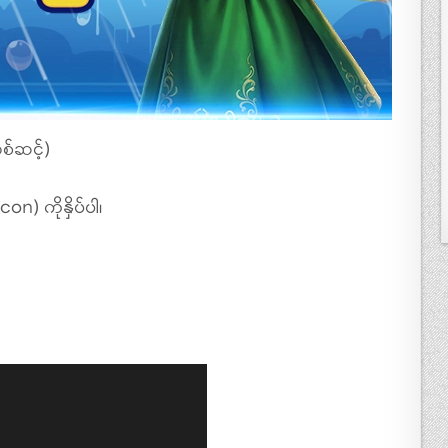
စ်ဆင့်)
n) ကိုနှိပ်ပါ၊