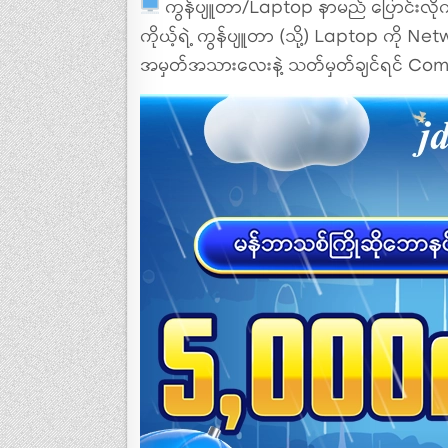
ကွန်ပျူတာ/Laptop နာမည် ပြောင်းလိ
ကိုယ့်ရဲ့ ကွန်ပျူတာ (သို့) Laptop ကို Networ
အမှတ်အသားလေးနဲ့ သတ်မှတ်ချင်ရင် Com