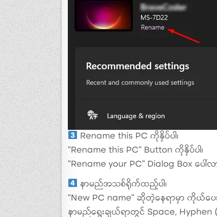
Rename this PC ကိုနှိပ်ပါ၊
“Rename this PC” Button ကိုနှိပ်ပါ၊
“Rename your PC” Dialog Box ပေါ်လာ
နာမည်အသစ်ရိုက်ထည့်ပါ၊
“New PC name” ဆိုတဲ့နေရာမှာ ကိုယ်ပေးချ
နာမည်ရွေးချယ်ရာတွင် Space, Hyphen (-)