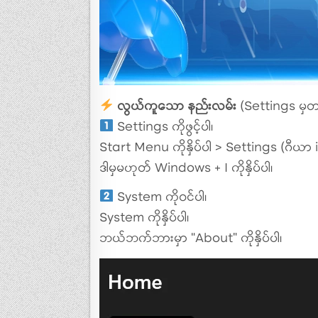
လွယ်ကူသော နည်းလမ်း
(Settings မှတ
Settings ကိုဖွင့်ပါ၊
Start Menu ကိုနှိပ်ပါ > Settings (ဂီယာ ico
ဒါမှမဟုတ် Windows + I ကိုနှိပ်ပါ၊
System ကိုဝင်ပါ၊
System ကိုနှိပ်ပါ၊
ဘယ်ဘက်ဘားမှာ “About” ကိုနှိပ်ပါ၊