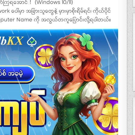
ုက်ကြရအောင်！ (Windows 10/11)
k ပေါ်မှာ အခြားသူတွေနဲ့ မှားမှာစိုးရိမ်ရင်၊ ကိုယ်ပိုင်
puter Name ကို အလွယ်တကူပြောင်းလို့ရပါတယ်။