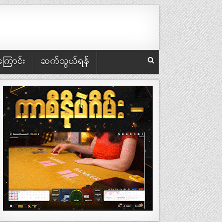
အကြောင်း
ဆက်သွယ်ရန်