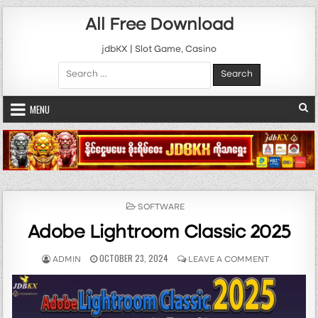
Skip to content
All Free Download
jdbKX | Slot Game, Casino
Search for:
MENU
POSTED IN
SOFTWARE
Adobe Lightroom Classic 2025
AUTHOR:
PUBLISHED DATE:
ON ADOBE 
OCTOBER 23, 2024
ADMIN
LEAVE A COMMENT