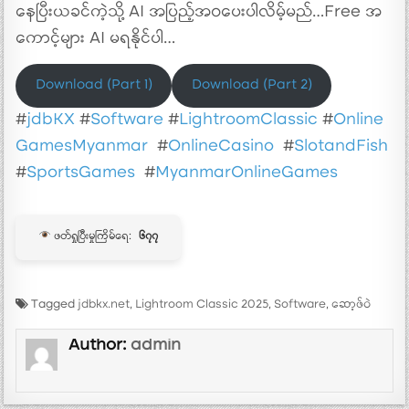
နေပြီးယခင်ကဲ့သို့ AI အပြည့်အဝပေးပါလိမ့်မည်…Free အ
ကောင့်များ AI မရနိုင်ပါ…
Download (Part 1)
Download (Part 2)
#
jdbKX
#
Software
#
LightroomClassic
#
Online
GamesMyanmar
#
OnlineCasino
#
SlotandFish
#
SportsGames
#
MyanmarOnlineGames
ဖတ်ရှုပြီးမှုကြိမ်ရေ:
၆၇၇
Tagged
jdbkx.net
,
Lightroom Classic 2025
,
Software
,
ဆော့ဖ်ဝဲ
Author:
admin