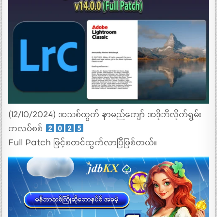
(12/10/2024) အသစ်ထွက် နာမည်ကျော် အဒိုဘီလိုက်ရွမ်း
ကလပ်စစ်
Full Patch ဖြင့်စတင်ထွက်လာပြီဖြစ်တယ်။