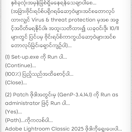
နှစ်ခုလုံးအမှန်ခြစ်ရှိမနေရန်သေချာပါစေ…
(အခြားဗိုင်းရပ်စ်ပရိုဂရမ်ဆော့ဝဲများအင်စတောလုပ်
ထားလျှင် Virus & threat protection မှအစ အဖွ
င့်အပိတ်မရနိုင်ပါ။ အထူးသတိထား၍ ယခုဝင်းဒိုး 10/11
များတွင် ပြင်ပမှ ဗိုင်းရပ်စ်ကာကွယ်ဆော့ဝဲများအင်စ
တောလုပ်ခြင်းရှောင်ကျဥ်ပါ)…
(1) Set-up.exe ကို Run ပါ…
(Continue)…
(100%) ပြည့်သည်အထိစောင့်ပါ…
(Close)…
(2) Patch ဖိုဒါအတွင်းမှ (GenP-3.4.14.1) ကို Run as
administrator ဖြင့် Run ပါ…
(Yes)…
(Path)…ကိုကလစ်ပါ…
Adobe Lightroom Classic 2025 ဖိုဒါကိုရွေးပေးပါ…