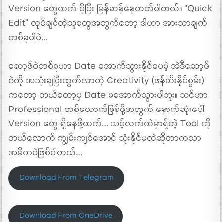
Version တွေထက် ပိုပြီး မြန်ဆန်နေတတ်ပါတယ်။ “Quick
Edit” လုပ်ချင်တဲ့သူတွေအတွက်တော့ ဒါဟာ အားသာချက်
တစ်ခုပါပဲ…
ဆော့ဖ်ဝဲတစ်ခုဟာ Date အောက်သွားနိုင်ပေမဲ့ အဲဒီဆော့ဖ်
ဝဲကို အသုံးချပြီးထွက်လာတဲ့ Creativity (ဖန်တီးနိုင်စွမ်း)
ကတော့ ဘယ်တော့မှ Date မအောက်သွားပါဘူး။ သင်ဟာ
Professional တစ်ယောက်ဖြစ်ဖို့အတွက် နောက်ဆုံးပေါ်
Version တွေ ရှိနေဖို့ထက်… သင့်လက်ထဲမှာရှိတဲ့ Tool ကို
ဘယ်လောက် ကျွမ်းကျင်အောင် သုံးနိုင်မလဲဆိုတာကသာ
အဓိကပဲဖြစ်ပါတယ်…
Download From Telegram
Download From OneDrive