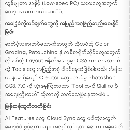
ကွန်ပျူတာ အနိမ့် (Low-spec PC) သမားတွေအတွက်
တော့ အသက်ကယ်ဆေးပါပဲ…
အခြေခံလိုအပ်ချက်တွေကို အပြည့်အဝဖြည့်ဆည်းပေးနိုင်
ခြင်း
ဓာတ်ပုံသမားတစ်ယောက်အတွက် လိုအပ်တဲ့ Color
Grading, Retouching နဲ့ စာစီစာရိုက်ဆိုင်တွေအတွက်
လိုအပ်တဲ့ Layout ဖန်တီးမှုတွေမှာ CS6 ဟာ လုံလောက်
တဲ့ Tools တွေ အပြည့်အစုံ ပါဝင်နေဆဲဖြစ်ပါတယ်။ အိန္ဒိယ
က နာမည်ကျော် Creator တွေတောင်မှ Photoshop
CS3, 7.0 ကို သုံးနေကြတာဟာ “Tool ထက် Skill က ပို
အရေးကြီးတယ်” ဆိုတာကို သက်သေပြနေတာပါပဲ…
မြန်ဆန်သွက်လက်ခြင်း
AI Features တွေ၊ Cloud Sync တွေ မပါတဲ့အတွက်
ဆော့ဖ်ဝဲ ဖွင့်ရတာရော၊ အလုပ်လုပ်ရတာရောက အခုခေတ်