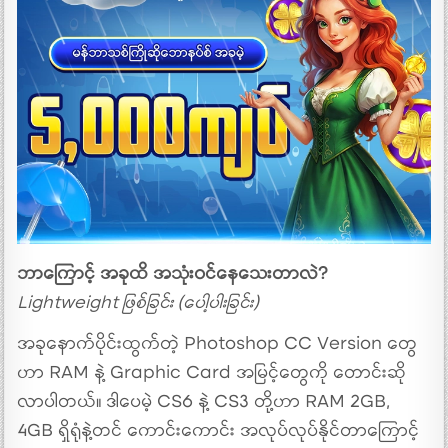
ဘာကြောင့် အခုထိ အသုံးဝင်နေသေးတာလဲ?
Lightweight ဖြစ်ခြင်း (ပေါ့ပါးခြင်း)
အခုနောက်ပိုင်းထွက်တဲ့ Photoshop CC Version တွေ
ဟာ RAM နဲ့ Graphic Card အမြင့်တွေကို တောင်းဆို
လာပါတယ်။ ဒါပေမဲ့ CS6 နဲ့ CS3 တို့ဟာ RAM 2GB,
4GB ရှိရုံနဲ့တင် ကောင်းကောင်း အလုပ်လုပ်နိုင်တာကြောင့်