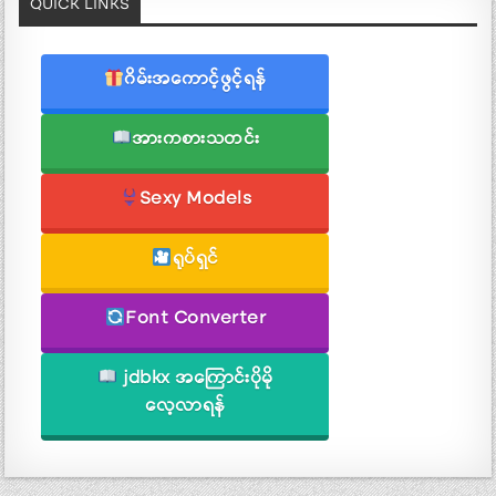
QUICK LINKS
ဂိမ်းအကောင့်ဖွင့်ရန်
အားကစားသတင်း
Sexy Models
ရုပ်ရှင်
Font Converter
jdbkx အကြောင်းပိုမို
လေ့လာရန်