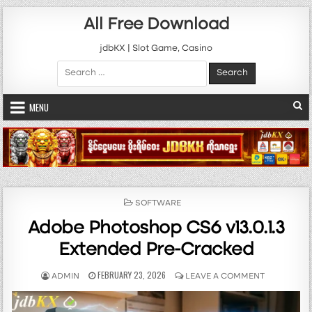
Skip to content
All Free Download
jdbKX | Slot Game, Casino
Search for:
MENU
POSTED IN
SOFTWARE
Adobe Photoshop CS6 v13.0.1.3
Extended Pre-Cracked
AUTHOR:
PUBLISHED DATE:
ON ADOBE P
FEBRUARY 23, 2026
ADMIN
LEAVE A COMMENT