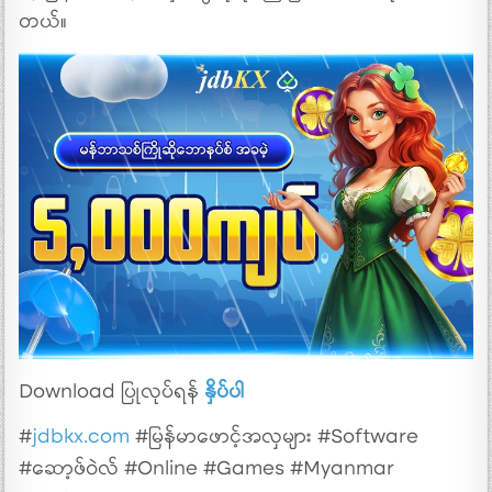
တယ်။
Download ပြုလုပ်ရန်
နှိပ်ပါ
#
jdbkx.com
#မြန်မာဖောင့်အလှများ #Software
#ဆော့ဖ်ဝဲလ် #Online #Games #Myanmar