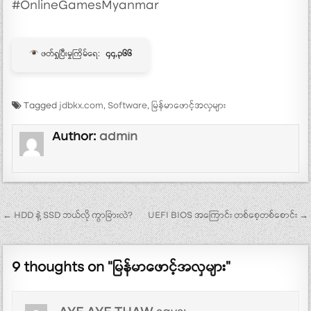
#OnlineGamesMyanmar
ဖတ်ရှုပြီးမှုကြိမ်ရေ:
၄၄,၃၆၆
Tagged
jdbkx.com
,
Software
,
မြန်မာဖောင့်အလှများ
Author:
admin
Post navigation
← HDD နဲ့ SSD ဘယ်လို ကွာခြားလဲ?
UEFI BIOS အကြောင်း တစ်စေ့တစ်စောင်း →
9 thoughts on “
မြန်မာဖောင့်အလှများ
”