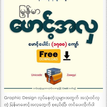
Graphic Design လုပ်နေတဲ့သူများအတွက် အသုံးဝင်လှ
တဲ့ မြန်မာဖောင့်အလှတွေကို စုစည်းပြီး တင်ပေးလိုက်ပါ