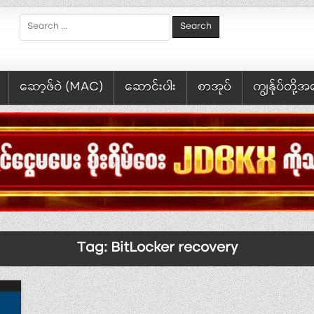
Search for:
ဆော့ဖ်ဝဲ (MAC)
ဆောင်းပါး
စာအုပ်
ကျွန်ုပ်တို့
Tag:
BitLocker recovery