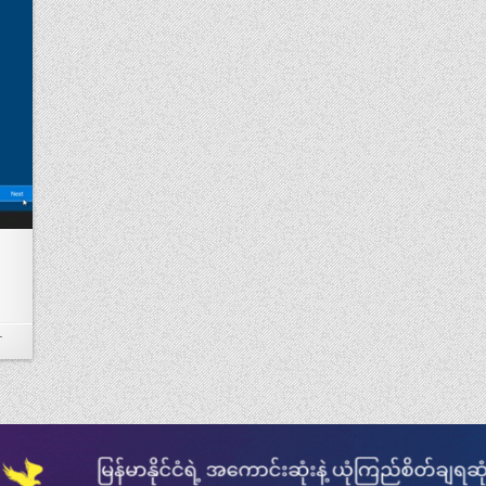
ON မေ့ပျောက်သွားသော WINDOWS PASSWORD ကို RESET/CHANGE နည်း
T