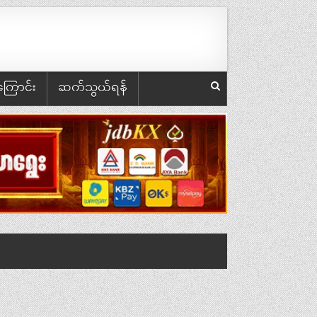
အကြောင်း
ဆက်သွယ်ရန်