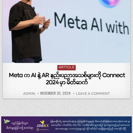
Posted in
ARTICLE
Meta က AI နဲ့ AR နည်းပညာအသစ်များကို Connect
2024 မှာ မိတ်ဆက်
PUBLISHED DATE:
NOVEMBER 30, 2024
AUTHOR:
ON META က AI 
ADMIN
LEAVE A COMMENT