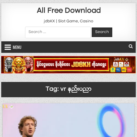
Skip to content
All Free Download
jdbKX | Slot Game, Casino
Search for:
MENU
Tag:
vr နည်းပညာ