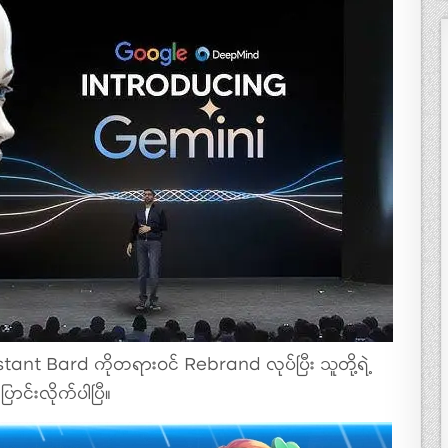
stant Bard ကိုတရားဝင် Rebrand လုပ်ပြီး သူတို့ရဲ့
င်းလိုက်ပါပြီ။