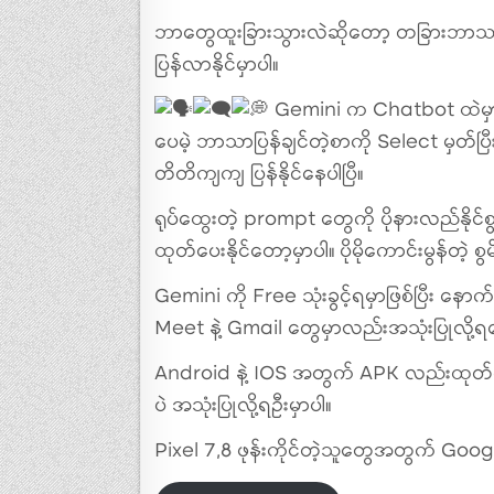
ဘာတွေထူးခြားသွားလဲဆိုတော့ တခြားဘာသာစ
ပြန်လာနိုင်မှာပါ။
Gemini က Chatbot ထဲမ
ပေမဲ့ ဘာသာပြန်ချင်တဲ့စာကို Select မှတ်ပ
‌တိတိကျကျ ပြန်နိုင်နေပါပြီ။
ရုပ်ထွေးတဲ့ prompt တွေကို ပိုနားလည်နိုင်စွ
ထုတ်ပေးနိုင်တော့မှာပါ။ ပိုမိုကောင်းမွန်တဲ
Gemini ကို Free သုံးခွင့်ရမှာဖြစ်ပြီး နေ
Meet နဲ့ Gmail တွေမှာလည်းအသုံးပြုလို့ရတ
Android နဲ့ IOS အတွက် APK လည်းထုတ်ပေ
ပဲ အသုံးပြုလို့ရဦးမှာပါ။
Pixel 7,8 ဖုန်းကိုင်တဲ့သူတွေအတွက် Goog