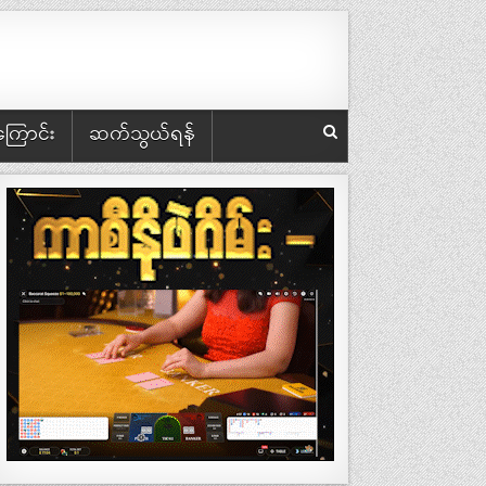
အကြောင်း
ဆက်သွယ်ရန်