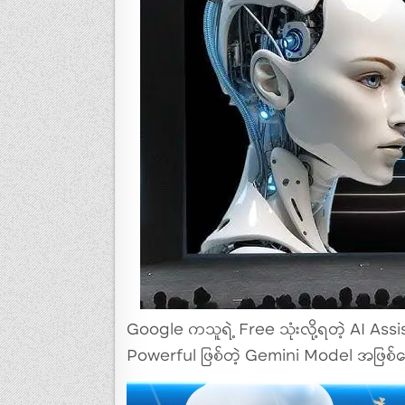
Google ကသူရဲ့ Free သုံးလို့ရတဲ့ AI Assi
Powerful ဖြစ်တဲ့ Gemini Model အဖြစ်ပြော