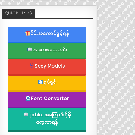
QUICK LINKS
ဂိမ်းအကောင့်ဖွင့်ရန်
အားကစားသတင်း
Sexy Models
ရုပ်ရှင်
Font Converter
jdbkx အကြောင်းပိုမို
လေ့လာရန်