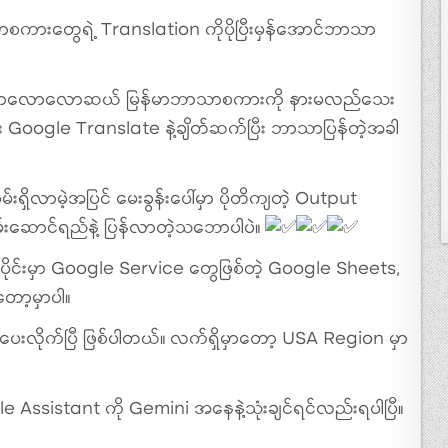
ကားတွေရဲ့ Translation ကိုပိုပြီးမှန်အောင်ဘာသာ
ှာလောလောဆယ် မြန်မာဘာသာစကားကို နားမလည်သေး
ြီး Google Translate နဲ့ချိတ်ဆက်ပြီး ဘာသာပြန်တဲ့အခါ
မ်းရှိလာမဲ့အပြင် မေးခွန်းပေါ်မှာ ပိုတိကျတဲ့ Output
့ စွမ်းဆောင်ရည်နဲ့ ပြန်လာတဲ့သဘောပါပဲ။
ာက်ပိုင်းမှာ Google Service တွေဖြစ်တဲ့ Google Sheets,
ော့မှာပါ။
းလိုက်ပြီ ဖြစ်ပါတယ်။ လက်ရှိမှာတော့ USA Region မှာ
le Assistant ကို Gemini အနေနဲ့သုံးချင်ရင်လည်းရပါပြီ။