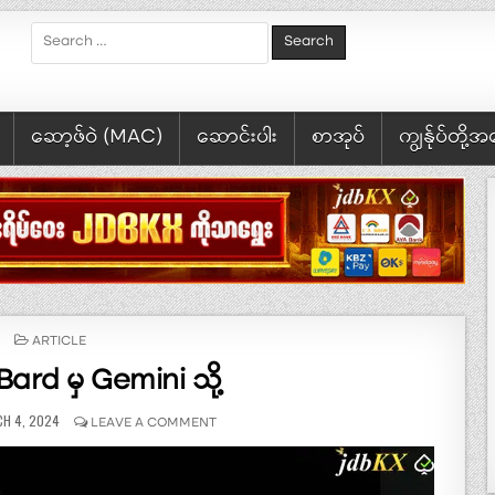
Search for:
ဆော့ဖ်ဝဲ (MAC)
ဆောင်းပါး
စာအုပ်
ကျွန်ုပ်တို့
POSTED IN
ARTICLE
ard မှ Gemini သို့
ISHED DATE:
ON GOOGLE BARD မှ GEMINI သို့
H 4, 2024
LEAVE A COMMENT