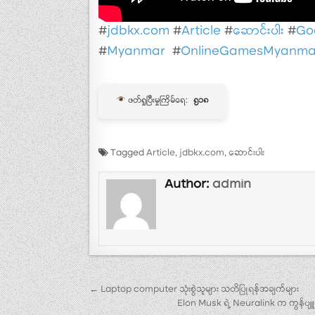
#
jdbkx.com
#
Article
#
ဆောင်းပါး
#
Go
#
Myanmar
#
OnlineGamesMyanma
ဖတ်ရှုပြီးမှုကြိမ်ရေ:
၅၁၈
Tagged
Article
,
jdbkx.com
,
ဆောင်းပါး
Author:
admin
Post navigation
← Laptop computer သုံးစွဲသူများ သတိပြုရန်အချက်များ
Elon Musk ရဲ့ Neuralink က ကွန်ပျူတာက