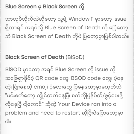
Blue Screen မှ Black Screen သို့
ဘာလုပ်လိုက်လဲဆိုတော့ သူ့ရဲ့ Window 11 မှာတော့ issue
ရှိလာရင် အရင်လို့ Blue Screen of Death ကို မပြတော့
ဘဲ Black Screen of Death ကိုပဲ ပြတော့မှာဖြစ်ပါတယ်။
Black Screen of Death
(BlSoD)
BlSOD မှာတော့ အရင် Blue Screen လို issue ကို
အဖြေရှာနိုင်မဲ့ QR code တွေ၊ BSOD code တွေ၊ မဲ့နေ
တဲ့၊ ပြုံးနေတဲ့ emoji ပုံလေးတွေ ပြနေတော့မှာမဟုတ်ဘဲ
“မင်းစက်တော့ ကွိုင်တက်နေပြီ၊ စက်ကိုပြန်ပိတ်/ဖွင့်ပေးဖို့
လိုနေပြီ ငါ့ကောင်” ဆိုတဲ့ Your Device ran into‌ a
problem and need to restart ဆိုပြီးပဲပြောတော့မှာ
ပါ။