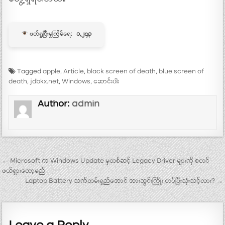
ဖတ်ရှုပြီးမှုကြိမ်ရေ:
၁,၂၄၃
Tagged
apple
,
Article
,
black screen of death
,
blue screen of
death
,
jdbkx.net
,
Windows
,
ဆောင်းပါး
Author:
admin
Post navigation
← Microsoft က Windows Update မှတစ်ဆင့် Legacy Driver များကို စတင်
ဖယ်ရှားတော့မည်
Laptop Battery သက်တမ်းရှည်အောင် အားသွင်းကြိုး တပ်ပြီးသုံးသင့်လား? →