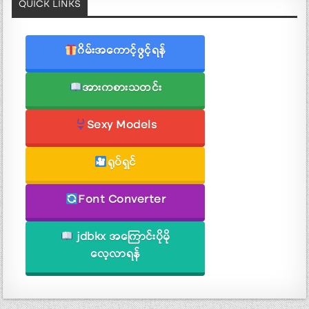
QUICK LINKS
ဂိမ်းအကောင့်ဖွင့်ရန်
အားကစားသတင်း
Sexy Models
ရုပ်ရှင်
Font Converter
jdbkx အကြောင်းပိုမို
လေ့လာရန်