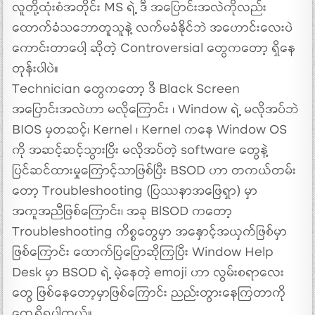
လူတို့ထုံးစံအတိုင်း MS ရဲ့ ဒီ အပြောင်းအလဲကိုလည်း
ထောက်ခံသဘောတူသူနဲ့ လက်မခံနိုင်ဘဲ အဟောင်းလေးပဲ
ကောင်းတာပေါ့ ဆိုတဲ့ Controversial ‌တွေကတော့ ရှိနေ
တုန်းပါပဲ။
Technician တွေကတော့ ဒီ Black Screen
အပြောင်းအလဲဟာ မလိုကြောင်း ၊ Window ရဲ့ မလိုအပ်ဘဲ
BIOS မှတဆင့်၊ Kernel ၊ Kernel ကနေ Window OS
ကို ‌အဆင့်ဆင့်သွားပြီး မလိုအပ်တဲ့ software တွေနဲ့
ပြင်ဆင်ထားမှုကြောင့်သာဖြစ်ပြီး BSOD ဟာ တကယ်‌တမ်း
တော့ Troubleshooting (ပြဿနာအဖြေရှာ) မှာ
အကူအညီဖြစ်ကြောင်း၊ အခု BlSOD ကတော့
Troubleshooting ကိစ္စတွေမှာ အနှောင့်အယှက်ဖြစ်မှာ
ဖြစ်ကြောင်း ထောက်ပြပြောဆိုကြပြီး Window Help
Desk မှာ BSOD ရဲ့ မဲ့နေတဲ့ emoji ဟာ လွမ်းစရာလေး
တွေ ဖြစ်နေတော့မှာဖြစ်ကြောင်း ညည်းတွားနေကြတာကို
တွေ့ရှိရပါတယ်။