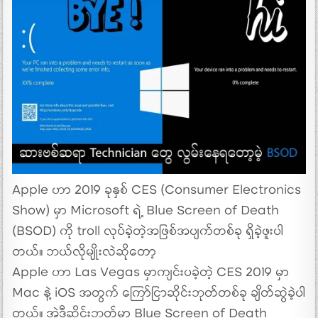
Apple ဟာ 2019 ခုနှစ် CES (Consumer Electronics
Show) မှာ Microsoft ရဲ့ Blue Screen of Death
(BSOD) ကို troll လုပ်ခဲ့တဲ့အဖြစ်အပျက်တစ်ခု ရှိခဲ့ဖူးပါ
တယ်။ ဘယ်လိုမျိုးလဲဆိုတော့
Apple ဟာ Las Vegas မှာကျင်းပခဲ့တဲ့ CES 2019 မှာ
Mac နဲ့ iOS အတွက် ကြော်ငြာဆိုင်းဘုတ်တစ်ခု ချိတ်ဆွဲခဲ့ပါ
တယ်။ အဲဒီဆိုင်းဘုတ်မှာ Blue Screen of Death