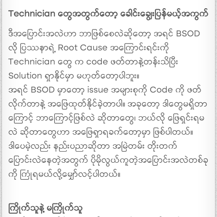
Technician တွေအတွက်တော့ ခေါင်းချွေးပြန်မယ့်အကွက်
ဒီအပြောင်းအလဲဟာ ဘာဖြစ်စေလဲဆိုတော့ အရင် BSOD
လို ပြဿနာရဲ့ Root Cause အကြောင်းရင်းကို
Technician တွေ က code ဖတ်တာနဲ့တန်းသိပြီး
Solution ရှာနိုင်မှာ မဟုတ်တော့ပါဘူး။
အရင် BSOD မှာတော့ issue အများစုကို Code ကို ဖတ်
လိုက်တာနဲ့ အဖြေထုတ်နိုင်ခဲ့တာပါ။ အခုတော့ ဒါတွေမရှိတာ
ကြောင့် ဘာကြောင့်ဖြစ်လဲ ဆိုတာတွေ၊ ဘယ်လို ဖြေရှင်းရမ
လဲ ဆိုတာတွေဟာ အဖြေရှာရခက်တော့မှာ ဖြစ်ပါတယ်။
ဒါပေမဲ့လည်း နည်းပညာဆိုတာ အမြဲတမ်း တိုးတက်
ပြောင်းလဲနေတဲ့အတွက် ပိုမိုလွယ်ကူတဲ့အပြောင်းအလဲတစ်ခု
ကို ကြုံရမယ်လို့မျှော်လင့်ပါတယ်။
ကြိုက်သူနဲ့ မကြိုက်သူ