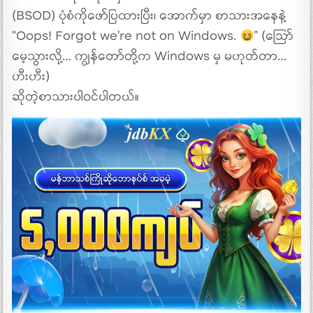
(BSOD) ပုံစံကိုဖော်ပြထားပြီး၊ အောက်မှာ စာသားအနေနဲ့
“Oops! Forgot we’re not on Windows.
” (ဪ
မေ့သွားလို့… ကျွန်တော်တို့က Windows မှ မဟုတ်တာ…
ဟီးဟီး)
ဆိုတဲ့စာသားပါဝင်ပါတယ်။