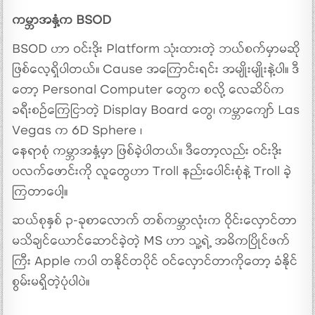
ကမ္ဘာအနှံ့က BSOD
BSOD ဟာ ဝင်းဒိုး Platform သုံးထားတဲ့ ဘယ်စက်မှာမဆို
ဖြစ်လေ့ရှိပါတယ်။ Cause အကြောင်းရင်း အမျိုးမျိုးနဲ့ပါ။ ဒီ
တော့ Personal Computer တွေက စလို့ လေဆိပ်က
ခရီးစဉ်ကြေငြာတဲ့ Display Board တွေ၊ ကမ္ဘာကျော် Las
Vegas က 6D Sphere ၊
နေရာစုံ ကမ္ဘာအနှံ့မှာ ဖြစ်ခဲ့ပါတယ်။ ဒီတော့လည်း ဝင်းဒိုး
ပလက်ဖောင်းကို လူတွေဟာ Troll နည်းပေါင်းစုံနဲ့ Troll ခဲ့
ကြတာပေါ့။
ဆယ်စုနှစ် ၃-ခုစာလောက် တစ်ကမ္ဘာလုံးက ဝိုင်းလှောင်တာ
မသိချင်ယောင်ဆောင်ခဲ့တဲ့ MS ဟာ သူ့ရဲ့ အဓိကပြိုင်ဖက်
ကြီး Apple ကပါ တနိုင်တပိုင် ဝင်လှောင်တာကိုတော့ ခံနိုင်
စွမ်းမရှိတဲ့ပုံပါပဲ။