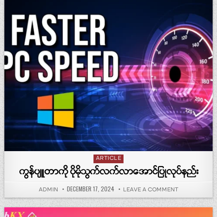
Posted in
ARTICLE
ကွန်ပျူတာကို ပိုမိုသွက်လက်လာအောင်ပြုလုပ်နည်း
PUBLISHED DATE:
DECEMBER 17, 2024
AUTHOR:
ON ကွန်ပျူတာကို
ADMIN
LEAVE A COMMENT