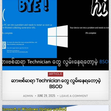
Posted in
ARTICLE
ဆားဗစ်ဆရာ‌ Technician တွေ လွမ်းနေရတော့မဲ့
BSOD
PUBLISHED DATE:
JUNE 29, 2025
AUTHOR:
ON ဆားဗစ်ဆရာ‌ T
ADMIN
LEAVE A COMMENT