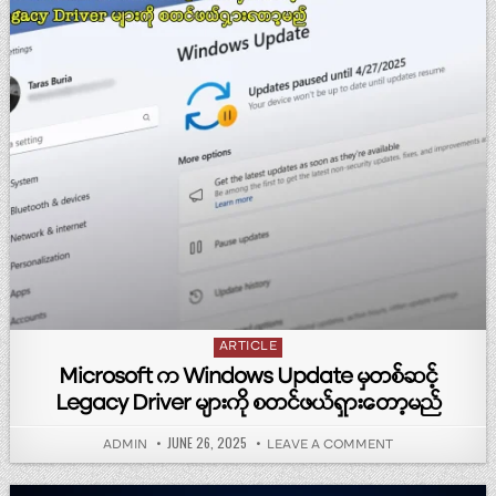
Posted in
ARTICLE
Microsoft က Windows Update မှတစ်ဆင့်
Legacy Driver များကို စတင်ဖယ်ရှားတော့မည်
PUBLISHED DATE:
JUNE 26, 2025
AUTHOR:
ON MICROSOFT က
ADMIN
LEAVE A COMMENT