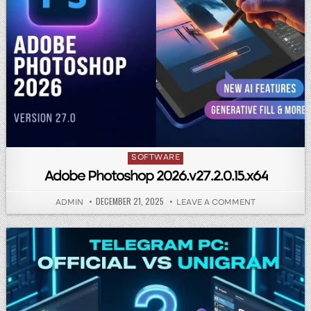
Posted in
SOFTWARE
Adobe Photoshop 2026.v27.2.0.15.x64
PUBLISHED DATE:
DECEMBER 21, 2025
AUTHOR:
ON ADOBE PH
ADMIN
LEAVE A COMMENT