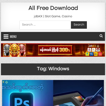
Skip to content
All Free Download
jdbKX | Slot Game, Casino
Search for:
MENU
Tag:
Windows