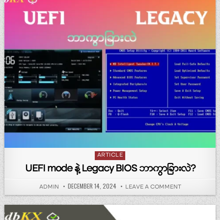
Posted in
ARTICLE
UEFI mode နဲ့ Legacy BIOS ဘာကွာခြားလဲ?
PUBLISHED DATE:
DECEMBER 14, 2024
AUTHOR:
ON UEFI MODE 
ADMIN
LEAVE A COMMENT