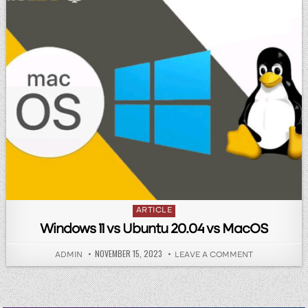
Posted in
ARTICLE
Windows 11 vs Ubuntu 20.04 vs MacOS
PUBLISHED DATE:
NOVEMBER 15, 2023
AUTHOR:
ON WINDOWS 
ADMIN
LEAVE A COMMENT