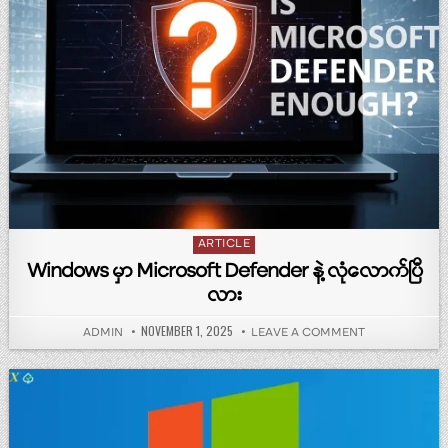
Posted in
ARTICLE
Windows မှာ Microsoft Defender နဲ့ လုံလောက်ပြီ
လား
PUBLISHED DATE:
NOVEMBER 1, 2025
AUTHOR:
ON WINDOWS မှ
ADMIN
LEAVE A COMMENT