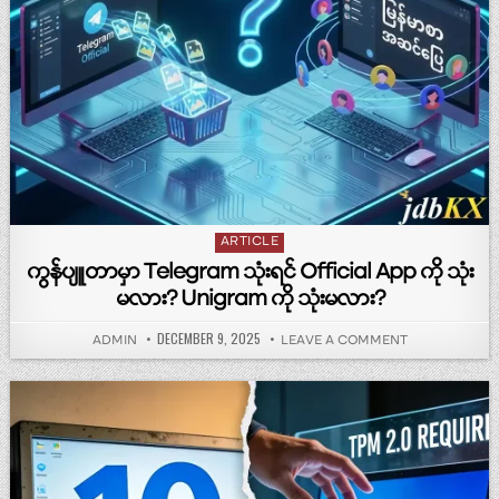
Posted in
ARTICLE
ကွန်ပျူတာမှာ Telegram သုံးရင် Official App ကို သုံး
မလား? Unigram ကို သုံးမလား?
PUBLISHED DATE:
DECEMBER 9, 2025
AUTHOR:
ON ကွန်ပျူတာမှ
ADMIN
LEAVE A COMMENT