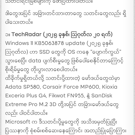
သတင်းရင်းမြစ်များကို ဖော်ပြထားပါတယ်။
ဒါတွေအပြင် အခြားတင်ထားတာတွေ သတင်းတွေလည်း ရှိ
ပါသေးတယ်။
၁။
TechRadar (၂၀၂၅ ခုနှစ်၊ ဩဂုတ်လ ၂၀ ရက်)
Windows 11 KB5063878 update (၂၀၂၅ ခုနှစ်၊
ဩဂုတ်လ) ဟာ SSD တွေကို OS ကနေ “ပျောက်ကွယ်”
သွားစေပြီး data ပျက်စီးမှုတွေ ဖြစ်ပေါ်စေနိုင်တာကြောင့်
စိုးရိမ်မှုတွေ တိုးပွားလာစေပါတယ်။
ထိခိုက်မှုရှိတယ်လို့ သတင်းပို့ထားတဲ့ မော်ဒယ်တွေထဲမှာ
Adata SP580, Corsair Force MP600, Kioxia
Exceria Plus G4, Fikwot FN955, နဲ့ SanDisk
Extreme Pro M.2 3D တို့အပြင် တခြားမော်ဒယ်တွေ
လည်း ပါဝင်ပါတယ်။
Microsoft က ဒီသတင်းပို့မှုတွေကို အသိအမှတ်ပြုပြီး
ပြဿနာကို စုံစမ်းစစ်ဆေးနေကြောင်း အတည်ပြုပြောကြား