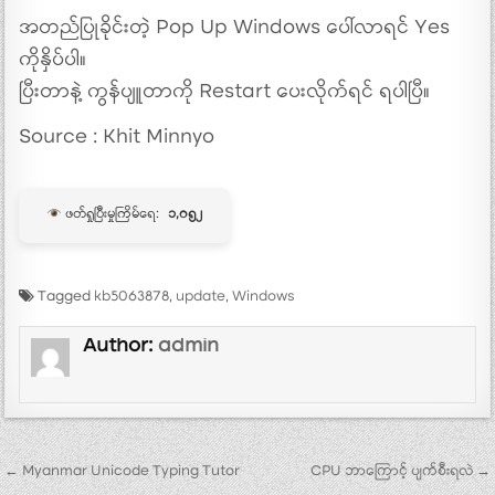
အတည်ပြုခိုင်းတဲ့ Pop Up Windows ပေါ်လာရင် Yes
ကိုနှိပ်ပါ။
ပြီးတာနဲ့ ကွန်ပျူတာကို Restart ပေးလိုက်ရင် ရပါပြီ။
Source : Khit Minnyo
ဖတ်ရှုပြီးမှုကြိမ်ရေ:
၁,၀၅၂
Tagged
kb5063878
,
update
,
Windows
Author:
admin
Post navigation
← Myanmar Unicode Typing Tutor
CPU ဘာကြောင့် ပျက်စီးရလဲ →