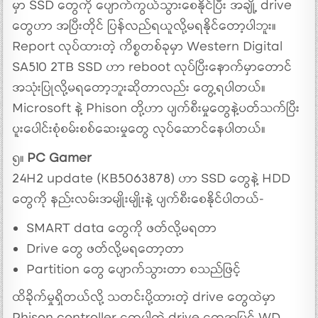
မှာ SSD တွေကို ပျောက်ကွယ်သွားစေနိုင်ပြီး အချို့ drive
တွေဟာ အပြီးတိုင် ပြန်လည်ရယူလို့မရနိုင်တော့ပါဘူး။
Report လုပ်ထားတဲ့ ကိစ္စတစ်ခုမှာ Western Digital
SA510 2TB SSD ဟာ reboot လုပ်ပြီးနောက်မှာတောင်
အသုံးပြုလို့မရတော့ဘူးဆိုတာလည်း တွေ့ရပါတယ်။
Microsoft နဲ့ Phison တို့ဟာ ပျက်စီးမှုတွေနဲ့ပတ်သက်ပြီး
ပူးပေါင်းစုံစမ်းစစ်ဆေးမှုတွေ လုပ်ဆောင်နေပါတယ်။
၅။
PC Gamer
24H2 update (KB5063878) ဟာ SSD တွေနဲ့ HDD
တွေကို နည်းလမ်းအမျိုးမျိုးနဲ့ ပျက်စီးစေနိုင်ပါတယ်-
SMART data တွေကို ဖတ်လို့မရတာ
Drive တွေ ဖတ်လို့မရတော့တာ
Partition တွေ ပျောက်သွားတာ စသည်ဖြင့်
ထိခိုက်မှုရှိတယ်လို့ သတင်းပို့ထားတဲ့ drive တွေထဲမှာ