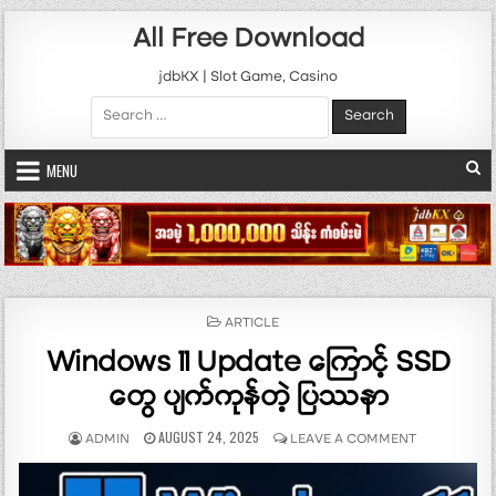
Skip to content
All Free Download
jdbKX | Slot Game, Casino
Search for:
MENU
POSTED IN
ARTICLE
Windows 11 Update ကြောင့် SSD
တွေ ပျက်ကုန်တဲ့ ပြဿနာ
AUTHOR:
PUBLISHED DATE:
ON WINDOWS 1
AUGUST 24, 2025
ADMIN
LEAVE A COMMENT