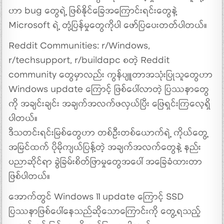
ဟာ bug တွေရဲ့ ဖြစ်နိုင်ခြေအကြောင်းရင်းတွေနဲ့
Microsoft ရဲ့ တုံ့ပြန်မှုတွေကိုပါ ဖော်ပြပေးတတ်ပါတယ်။
Reddit Communities: r/Windows,
r/techsupport, r/buildapc စတဲ့ Reddit
community တွေမှာလည်း ကွန်ပျူတာအသုံးပြုသူတွေဟာ
Windows update ကြောင့် ဖြစ်ပေါ်လာတဲ့ ပြဿနာတွေ
ကို အချင်းချင်း အချက်အလက်ဖလှယ်ပြီး ဖြေရှင်းကြလေ့ရှိ
ပါတယ်။
ဒီသတင်းရင်းမြစ်တွေဟာ တစ်ဦးတစ်ယောက်ရဲ့ ကိုယ်တွေ့
အမြင်ထက် ပိုမိုကျယ်ပြန့်တဲ့ အချက်အလက်တွေနဲ့ နည်း
ပညာဆိုင်ရာ ခွဲခြမ်းစိတ်ဖြာမှုတွေအပေါ် အခြေခံထားတာ
ဖြစ်ပါတယ်။
အောက်တွင် Windows 11 update ကြောင့် SSD
ပြဿနာဖြစ်ပေါ်နေသည်ဆိုသောကြောင်းကို တွေ့ရသည့်