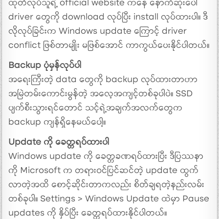
ထုတ်လုပ်သူရဲ့ official website ကနေ နောက်ဆုံးပေါ်
driver တွေကို download လုပ်ပြီး install လုပ်ထားပါ။ ဒီ
လိုလုပ်ခြင်းက Windows update ကြောင့် driver
conflict ဖြစ်တာမျိုး မဖြစ်အောင် ကာကွယ်ပေးနိုင်ပါတယ်။
Backup ပုံမှန်လုပ်ပါ
အရေးကြီးတဲ့ data တွေကို backup လုပ်ထားတာဟာ
အမြဲတမ်းကောင်းမွန်တဲ့ အလေ့အကျင့်တစ်ခုပါပဲ။ SSD
ပျက်စီးသွားရင်တောင် သင့်ရဲ့အချက်အလက်တွေက
backup ကျန်ရှိနေမယ်ပေါ့။
Update ကို ခေတ္တရပ်ထားပါ
Windows update ကို ခေတ္တခဏရပ်ထားပြီး ဒီပြဿနာ
ကို Microsoft က တရားဝင်ပြင်ဆင်တဲ့ update ထွက်
လာတဲ့အထိ စောင့်ဆိုင်းတာကလည်း စိတ်ချရတဲ့နည်းလမ်း
တစ်ခုပါ။ Settings > Windows Update ထဲမှာ Pause
updates ကို နှိပ်ပြီး ခေတ္တရပ်ထားနိုင်ပါတယ်။