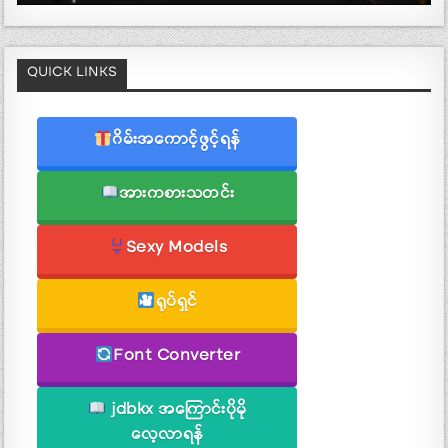
QUICK LINKS
ဂိမ်းအကောင့်ဖွင့်ရန်
အားကစားသတင်း
Sexy Models
ရုပ်ရှင်
Font Converter
jdbkx အကြောင်းပိုမို
လေ့လာရန်