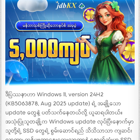
ဒီပြဿနာဟာ Windows 11, version 24H2
(KB5063878, Aug 2025 update) ရဲ့ အချို့သော
update တွေနဲ့ ပတ်သက်နေတယ်လို့ ယူဆရပါတယ်။
အသုံးပြုသူတချို့က Windows update လုပ်ပြီးနောက်မှာ
သူတို့ရဲ့ SSD တွေရဲ့ စွမ်းဆောင်ရည် သိသိသာသာ ကျဆင်း