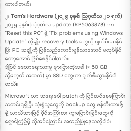
ထားပါတယ်။
၂။
Tom’s Hardware (၂၀၂၅ ခုနှစ်၊ ဩဂုတ်လ ၂၀ ရက်)
၂၀၂၅ ခုနှစ်၊ ဩဂုတ်လ update (KB5063878) ဟာ
“Reset this PC” နဲ့ “Fix problems using Windows
Update” လိုမျိုး recovery tools တွေကို ပျက်စီးစေနိုင်
ပြီး PC အချို့ကို ပြန်လည်ကောင်းမွန်လာအောင် မလုပ်နိုင်
တော့အောင် ဖြစ်စေနိုင်ပါတယ်။
ဒါ့ပြင် ဒေတာရေးသားမှု များပြားတဲ့အခါ (≈ 50 GB
သို့မဟုတ် အထက်) မှာ SSD တွေဟာ ပျက်စီးသွားနိုင်ပါ
တယ်။
Microsoft ဟာ အရေးပေါ် patch ကို ပြင်ဆင်နေကြောင်း
သတင်းရရှိပြီး သုံးစွဲသူတွေကို backup တွေ ဖန်တီးထားဖို့
နဲ့ ယာယီအားဖြင့် ဖိုင်အကြီးစား ကူးပြောင်းခြင်းတွေကို
ရှောင်ကြဉ်ဖို့ လိုအပ်ကြောင်း အတည်ပြုနေသလိုပါပဲ။