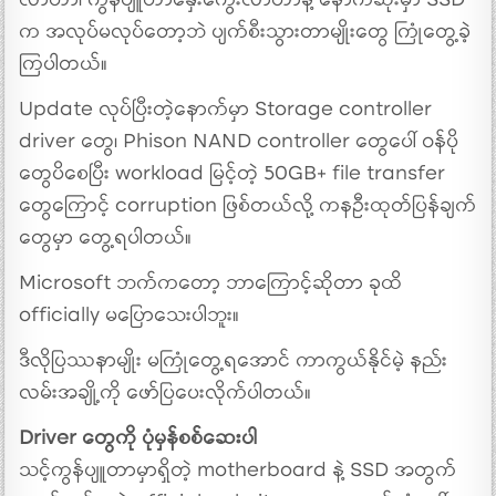
လာတာ၊ ကွန်ပျူတာနှေးကွေးလာတာနဲ့ နောက်ဆုံးမှာ SSD
က အလုပ်မလုပ်တော့ဘဲ ပျက်စီးသွားတာမျိုးတွေ ကြုံတွေ့ခဲ့
ကြပါတယ်။
Update လုပ်ပြီးတဲ့နောက်မှာ Storage controller
driver တွေ၊ Phison NAND controller တွေပေါ် ဝန်ပို
တွေပိစေပြီး workload မြင့်တဲ့ 50GB+ file transfer
တွေကြောင့် corruption ဖြစ်တယ်လို့ ကနဦးထုတ်ပြန်ချက်
တွေမှာ တွေ့ရပါတယ်။
Microsoft ဘက်ကတော့ ဘာကြောင့်ဆိုတာ ခုထိ
officially မပြောသေးပါဘူး။
ဒီလိုပြဿနာမျိုး မကြုံတွေ့ရအောင် ကာကွယ်နိုင်မဲ့ နည်း
လမ်းအချို့ကို ဖော်ပြပေးလိုက်ပါတယ်။
Driver တွေကို ပုံမှန်စစ်ဆေးပါ
သင့်ကွန်ပျူတာမှာရှိတဲ့ motherboard နဲ့ SSD အတွက်