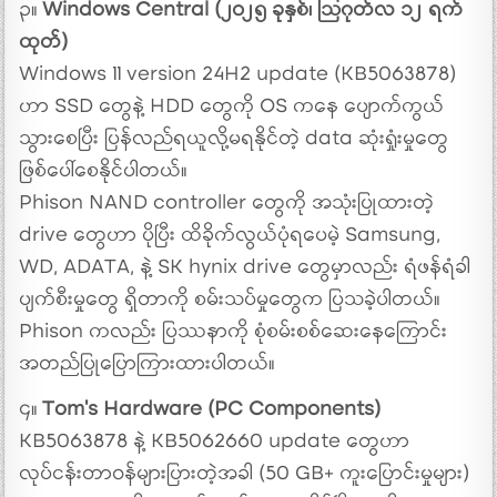
၃။
Windows Central (၂၀၂၅ ခုနှစ်၊ ဩဂုတ်လ ၁၂ ရက်
ထုတ်)
Windows 11 version 24H2 update (KB5063878)
ဟာ SSD တွေနဲ့ HDD တွေကို OS ကနေ ပျောက်ကွယ်
သွားစေပြီး ပြန်လည်ရယူလို့မရနိုင်တဲ့ data ဆုံးရှုံးမှုတွေ
ဖြစ်ပေါ်စေနိုင်ပါတယ်။
Phison NAND controller တွေကို အသုံးပြုထားတဲ့
drive တွေဟာ ပိုပြီး ထိခိုက်လွယ်ပုံရပေမဲ့ Samsung,
WD, ADATA, နဲ့ SK hynix drive တွေမှာလည်း ရံဖန်ရံခါ
ပျက်စီးမှုတွေ ရှိတာကို စမ်းသပ်မှုတွေက ပြသခဲ့ပါတယ်။
Phison ကလည်း ပြဿနာကို စုံစမ်းစစ်ဆေးနေကြောင်း
အတည်ပြုပြောကြားထားပါတယ်။
၄။
Tom’s Hardware (PC Components)
KB5063878 နဲ့ KB5062660 update တွေဟာ
လုပ်ငန်းတာဝန်များပြားတဲ့အခါ (50 GB+ ကူးပြောင်းမှုများ)