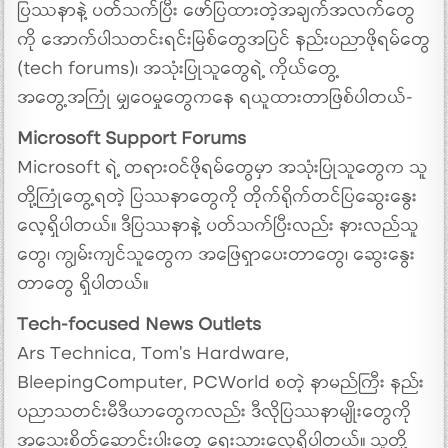
ပြဿနာနဲ့ ပတ်သက်ပြီး ဖော်ပြထားတဲ့အချက်အလက်တွေ
ကို အောက်ပါသတင်းရင်းမြစ်တွေအပြင် နည်းပညာဖိုရမ်တွေ
(tech forums)၊ အသုံးပြုသူတွေရဲ့ ကိုယ်တွေ့
အတွေ့အကြုံ မျှဝေမှုတွေကနေ ရယူထားတာဖြစ်ပါတယ်-
Microsoft Support Forums
Microsoft ရဲ့ တရားဝင်ဖိုရမ်တွေမှာ အသုံးပြုသူတွေက သူ
တို့ကြုံတွေ့ရတဲ့ ပြဿနာတွေကို တိုက်ရိုက်တင်ပြဆွေးနွေး
လေ့ရှိပါတယ်။ ဒီပြဿနာနဲ့ ပတ်သက်ပြီးလည်း နားလည်သူ
တွေ၊ ကျွမ်းကျင်သူတွေက အဖြေရှာပေးတာတွေ၊ ဆွေးနွေး
တာတွေ ရှိပါတယ်။
Tech-focused News Outlets
Ars Technica, Tom’s Hardware,
BleepingComputer, PCWorld စတဲ့ နာမည်ကြီး နည်း
ပညာသတင်းမီဒီယာတွေကလည်း ဒီလိုပြဿနာမျိုးတွေကို
အသေးစိတ်ဆောင်းပါးတွေ ရေးသားလေ့ရှိပါတယ်။ သူတို့