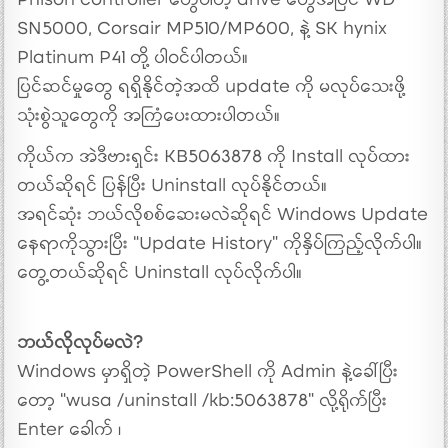
Phison controller တွေပါတဲ့ drive တွေအပြင် WD
SN5000, Corsair MP510/MP600, နဲ့ SK hynix
Platinum P41 တို့ ပါဝင်ပါတယ်။
ပြင်ဆင်မှုတွေ ရရှိနိုင်တဲ့အထိ update ကို မလုပ်သေးဖို့
သုံးစွဲသူတွေကို အကြံပေးထားပါတယ်။
ကိုယ်က အဲဒီဗားရှင်း KB5063878 ကို Install လုပ်ထား
တယ်ဆိုရင် ပြန်ပြီး Uninstall လုပ်နိုင်တယ်။
အရင်ဆုံး ဘယ်လိုစစ်ဆေးမလဲဆိုရင် Windows Update
နေရာကိုသွားပြီး “Update History” ကိုနှိပ်ကြည့်လိုက်ပါ။
တွေ့တယ်ဆိုရင် Uninstall လုပ်လိုက်ပါ။
ဘယ်လိုလုပ်မလဲ?
Windows မှာရှိတဲ့ PowerShell ကို Admin နဲ့ခေါ်ပြီး
တော့ “wusa /uninstall /kb:5063878” လို့ရိုက်ပြီး
Enter ခေါက် ၊