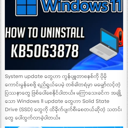
System update တွေဟာ ကွန်ပျူတာစနစ်ကို ပိုမို
ကောင်းမွန်စေဖို့ ရည်ရွယ်ပေမဲ့ တစ်ခါတရံမှာ မမျှော်လင့်တဲ့
ပြဿနာတွေ ဖြစ်ပေါ်စေနိုင်ပါတယ်။ မကြာသေးခင်က အချို့
သော Windows 11 update တွေဟာ Solid State
Drive (SSD) တွေကို ထိခိုက်ပျက်စီးစေတယ်ဆိုတဲ့ သတင်း
တွေ ပေါ်ထွက်လာခဲ့ပါတယ်။