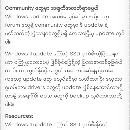
Community တွေမှာ အချက်အလက်ရှာဖွေပါ
Windows update အသစ်မလုပ်ခင်မှာ နည်းပညာ
forum တွေနဲ့ community တွေမှာ ဒီ update နဲ့
ပတ်သက်တဲ့ ပြဿနာတွေရှိမရှိ လေ့လာပြီးမှ update လုပ်
ပါ။
Windows 11 update ကြောင့် SSD ပျက်စီးတဲ့ပြဿနာ
ဟာ မကြုံဖူးသေးပေမဲ့ ဖြစ်နိုင်ခြေရှိတဲ့ ပြဿနာတစ်ခုဖြစ်ပါ
တယ်။ ကာကွယ်နိုင်ဖို့အတွက် အကောင်းဆုံးနည်းလမ်း
ကတော့ update တွေ မလုပ်ခင်မှာ သတိထားပြီး လေ့လာ
စူးစမ်းတာ၊ drivers တွေကို update ဖြစ်နေအောင်ထားရှိ
တာနဲ့ အရေးကြီး data တွေကို backup လုပ်ထားတာတို့
ပါပဲ။
Resources:
Windows 11 update ကြောင့် SSD ပျက်စီးနိုင်တဲ့