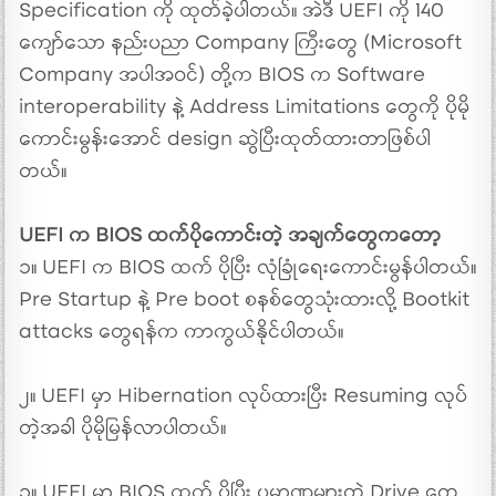
Specification ကို ထုတ်ခဲ့ပါတယ်။ အဲဒီ UEFI ကို 140
ကျော်သော နည်းပညာ Company ကြီးတွေ (Microsoft
Company အပါအ၀င်) တို့က BIOS က Software
interoperability နဲ့ Address Limitations တွေကို ပိုမို
ကောင်းမွန်းအောင် design ဆွဲပြီးထုတ်ထားတာဖြစ်ပါ
တယ်။
UEFI က BIOS ထက်ပိုကောင်းတဲ့ အချက်တွေကတော့
၁။ UEFI က BIOS ထက် ပိုပြီး လုံခြုံရေးကောင်းမွန်ပါတယ်။
Pre Startup နဲ့ Pre boot စနစ်တွေသုံးထားလို့ Bootkit
attacks တွေရန်က ကာကွယ်နိုင်ပါတယ်။
၂။ UEFI မှာ Hibernation လုပ်ထားပြီး Resuming လုပ်
တဲ့အခါ ပိုမိုမြန်လာပါတယ်။
၃။ UEFI မှာ BIOS ထက် ပိုပြီး ပမာဏများတဲ့ Drive တွေ