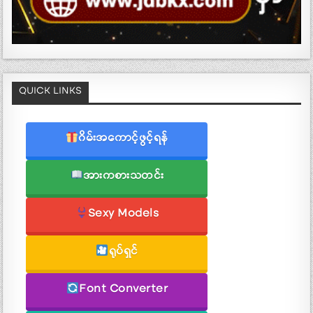
QUICK LINKS
ဂိမ်းအကောင့်ဖွင့်ရန်
အားကစားသတင်း
Sexy Models
ရုပ်ရှင်
Font Converter