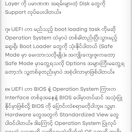
Layer ကို ပမာဏဏ အရမ်းများတဲ့ Disk တွေကို
Support လုပ်ပေးပါတယ်။
၇။ UEFI ဟာ မည်သည့် boot loading task ကိုမဆို
Operation System ထဲမှာပဲ တစ်ခါတည်းပြီးသွားမည့်
ရှေးရိုး Boot Loader တွေကို သုံးနိုင်ပါတယ် (Safe
Mode မှာ မေးထားသလိုမျိုး)။ အကျိုးကျေးဇူးကတော့
Safe Mode မှာတွေ့ရသလို Options အများကြီးမတွေ့ရ
တော့ဘဲ၊ သူ့တစ်ခုတည်းမှာပဲ အစုံပါလာမှာဖြစ်ပါတယ်။
၈။ UEFI ဟာ BIOS နဲ့ Operation System ကြားက
Interface တစ်ခုအနေနဲ့ BIOS ပေါ်မှာတပ်ဆင် အသုံးပြု
နိုင်မှာဖြစ်လို့ BIOS ကို ပြောင်းလဲစရာမလိုပါဘူး။ သူ့မှာ
Hardware တွေအတွက် Standardized View တွေ
ပါ၀င်ပါတယ်။ ဒါကြောင့် Operation System ပြုလုပ်