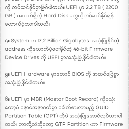
ကို တပ်ဆင်နိုင်မှာဖြစ်ပါတယ်။ UEFI မှာ 2.2 TB ( 2200
GB ) အထက်ရှိတဲ့ Hard Disk တွေကိုတပ်ဆင်နိုင်ရန်
ထောက်ပံ့ထားပါတယ်။
၄။ System က 17.2 Billion Gigabytes အသုံးပြုနိုင်တဲ့
address ကိုထောက်ပံ့ပေးနိုင်တဲ့ 46-bit Firmware
Device Drives ကို UEFI မှာအသုံးပြုနိုင်ပါတယ်။
၅။ UEFI Hardware မှာတောင် BIOS ကို အဆင်ပြေစွာ
အသုံးပြုနိုင်ပါတယ်။
၆။ UEFI မှာ MBR (Mastar Boot Record) ကိုမသုံး
တော့ပဲ နောင်အနာဂတ်မှာ ခေါတ်စားလာမည့် GUID
Partition Table (GPT) ကိုပဲ အသုံးပြုအောင်လုပ်ထားပါ
တယ်။ ဘာလို့လဲဆိုတော့ GTP Partition ဟာ Firmware