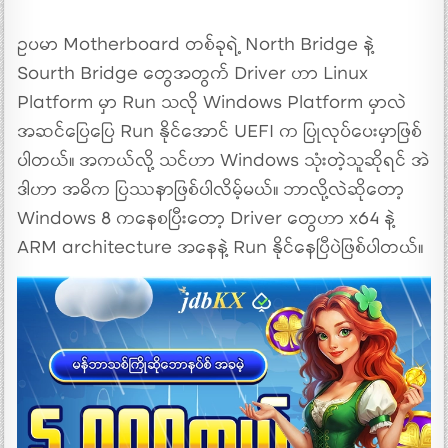
ဥပမာ Motherboard တစ်ခုရဲ့ North Bridge နဲ့
Sourth Bridge တွေအတွက် Driver ဟာ Linux
Platform မှာ Run သလို Windows Platform မှာလဲ
အဆင်ပြေပြေ Run နိုင်အောင် UEFI က ပြုလုပ်ပေးမှာဖြစ်
ပါတယ်။ အကယ်လို့ သင်ဟာ Windows သုံးတဲ့သူဆိုရင် အဲ
ဒါဟာ အဓိက ပြဿနာဖြစ်ပါလိမ့်မယ်။ ဘာလို့လဲဆိုတော့
Windows 8 ကနေစပြီးတော့ Driver တွေဟာ x64 နဲ့
ARM architecture အနေနဲ့ Run နိုင်နေပြီပဲဖြစ်ပါတယ်။