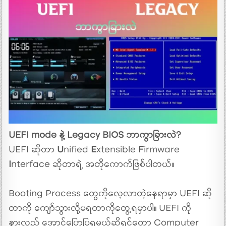
UEFI mode နဲ့ Legacy BIOS ဘာကွာခြားလဲ?
UEFI ဆိုတာ
U
nified
E
xtensible
F
irmware
I
nterface ဆိုတာရဲ့ အတိုကောက်ဖြစ်ပါတယ်။
Booting Process တွေကိုလေ့လာတဲ့နေရာမှာ UEFI ဆို
တာကို ကျော်သွားလို့မရတာကိုတွေ့ရမှာပါ။ UEFI ကို
နားလည် အောင်ပြောပြရမယ်ဆိုရင်တော့ Computer