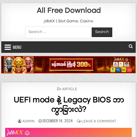
Skip to content
All Free Download
jdbKX | Slot Game, Casino
Search for:
MENU
POSTED IN
ARTICLE
UEFI mode နဲ့ Legacy BIOS ဘာ
ကွာခြားလဲ?
AUTHOR:
PUBLISHED DATE:
ON UEFI MOD
DECEMBER 14, 2024
ADMIN
LEAVE A COMMENT