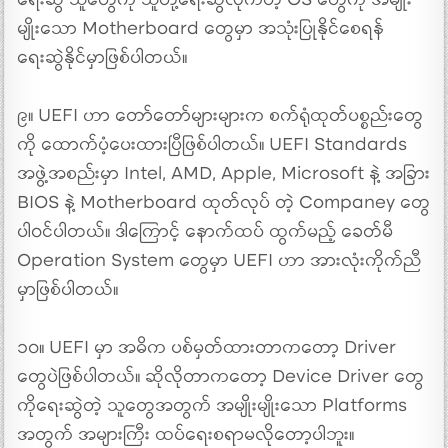
ရေးဆွဲ သူတွေကို သူတို့ရေးဆွဲလိုက်တဲ့ OS တွေကို အမျိုး
မျိုးသော Motherboard တွေမှာ အသုံးပြုနိုင်စေရန်
ရေးဆွဲနိုင်မှာဖြစ်ပါတယ်။
၉။ UEFI ဟာ တော်တော်များများက စက်ရုံထုတ်ပစ္စည်းတွေ
ကို ထောက်ပံ့ပေးထားပြီဖြစ်ပါတယ်။ UEFI Standards
အဖွဲ့အစည်းမှာ Intel, AMD, Apple, Microsoft နဲ့ အခြား
BIOS နဲ့ Motherboard ထုတ်လုပ် တဲ့ Companey တွေ
ပါ၀င်ပါတယ်။ ဒါကြောင့် နောက်ထပ် ထွက်မည့် ခေတ်မီ
Operation System တွေမှာ UEFI ဟာ အားလုံးကိုက်ညီ
မှာဖြစ်ပါတယ်။
၁၀။ UEFI မှာ အဓိက ပစ်မှတ်ထားတာကတော့ Driver
တွေပဲဖြစ်ပါတယ်။ ဆိုလိုတာကတော့ Device Driver တွေ
ကိုရေးဆွဲတဲ့ သူတွေအတွက် အမျိုးမျိုးသော Platforms
အတွက် အများကြီး ထပ်ရေးစရာမလိုတော့ပါဘူး။