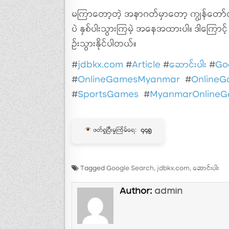
မကြာတော့တဲ့ အနာဂတ်မှာတော့ ကျွန်တော်
ပဲ နှစ်ပါးသွားကြမဲ့ အနေအထားပါ။ ဒါကြောင
ဥ်းသွားနိုင်ပါတယ်။
#
jdbkx.com
#
Article
#
ဆောင်းပါး
#
Go
#
OnlineGamesMyanmar
#
Online
#
SportsGames
#
MyanmarOnline
ဖတ်ရှုပြီးမှုကြိမ်ရေ:
၄၄၅
Tagged
Google Search
,
jdbkx.com
,
ဆောင်းပါး
Author:
admin