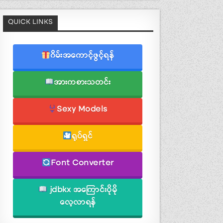
QUICK LINKS
ဂိမ်းအကောင့်ဖွင့်ရန်
အားကစားသတင်း
Sexy Models
ရုပ်ရှင်
Font Converter
jdbkx အကြောင်းပိုမို
လေ့လာရန်