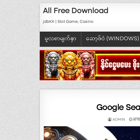
Skip to content
All Free Download
jdbKX | Slot Game, Casino
မူလစာမျက်နှာ
ဆော့ဖ်ဝဲ (WINDOWS)
Google Sear
AUTHOR:
PUBL
APRI
ADMIN