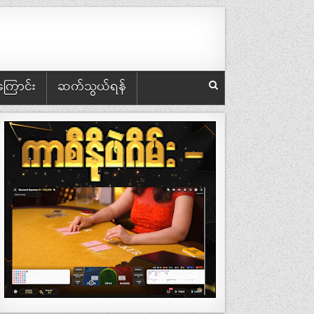
အကြောင်း
ဆက်သွယ်ရန်