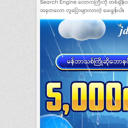
Search Engine လောကကြီးကို တစ်ချိန်လုံးစို
အခုတလော လူပြောများလာတဲ့ မေးခွန်းပါ။