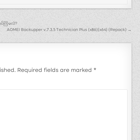
လုပ်ကြမလဲ?
AOMEI Backupper v.7.3.5 Technician Plus (x86)(x64) (Repack) →
ished.
Required fields are marked
*