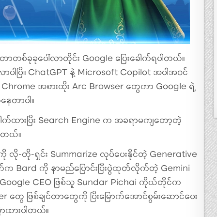
င်တာတစ်ခုခုပေါ်လာတိုင်း Google ပြေးခေါက်ရပါတယ်။
့ရလာပါပြီ။ ChatGPT နဲ့ Microsoft Copilot အပါအဝင်
 နဲ့ Chrome အစားထိုး Arc Browser တွေဟာ Google ရဲ့
က်နေတာပါ။
က်ထားပြီး Search Engine က အခရာမကျတော့တဲ့
ါတယ်။
ို-တို-ရှင်း Summarize လုပ်ပေးနိုင်တဲ့ Generative
ရက်က Bard ကို နာမည်ပြောင်းပြီးပွဲထုတ်လိုက်တဲ့ Gemini
Google CEO ဖြစ်သူ Sundar Pichai ကိုယ်တိုင်က
တွေ ဖြစ်ချင်တာတွေကို ပြီးမြောက်အောင်စွမ်းဆောင်ပေး
ပြောထားပါတယ်။