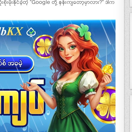
းမိုးနိုင်ခဲ့တဲ့ “Google တို့ နန်းကျတော့မှာလား?” ဒါက