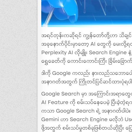
အရင်တုန်းကဆိုရင် ကျွန်တော်တို့ဟာ သိချ
အခုနောက်ပိုင်းမှာတော့ AI တွေကို မေးလို
Perplexity AI လိုမျိူး Search Engine
ရွှေခေတ်ကို ကောင်းကောင်းကြီး
ခြိမ်းခြော
ဒါကို Google ကလည်း နားလည်သဘောပေါ
အနာဂတ်အတွက် ကြိုတင်ပြင်ဆင်ထားပုံရပ
Google Search မှာ အကြောင်းအရာတွေကို လ
AI Feature ကို စမ်းသပ်နေပေမဲ့ ပြီးခဲ့တဲ့
ကသာ Google Search ရဲ့ အနာဂတ်ပါပဲ။ 
Gemini ဟာ Search Engine မလိုဘဲ User 
ဖို့အတွက် စမ်းသပ်မှုတစ်ခုဖြစ်တယ်ဆိုပြီး 