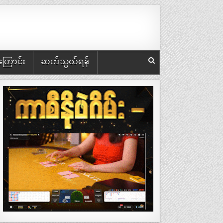
အကြောင်း
ဆက်သွယ်ရန်
အချက်များ