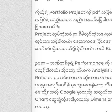
ကိုယ့်ရဲ့ Portfolio Project ကို pdf အဖြစ
အဖြစ်နဲ့ ထည့်ပေးတာလည်း အဆင်ပြေပါတယ်
ပြပေးတာပါပဲ။
Project လုပ်တဲ့အခါမှာ မိမိလုပ်တဲ့အကြော
လုပ်ထားသင့်ပါတယ်။ ဒေတာကနေ မြင်နေရတ
ဆက်စပ်စဉ်းစားတတ်ဖို့လိုပါတယ်။ ဘယ် Busi
ဥပမာ – ဘဏ်တစ်ခုရဲ့ Performance ကို အက
လေ့ရှိပါတယ်။ ဆိုတော့ ကိုယ်က Analysis 
Ratio က ကောင်းတာလား ဆိုးတာလား စသဖြင့
အခုမှ အလုပ်စဝင်မဲ့သူတွေအနေနဲ့တော့ သိထာ
မေးလို့ရသလို Google မှာလည်း အလွယ်တကူ
Chart တွေဆွဲတဲ့အခါမှာလည်း Dimension 
ကတော့