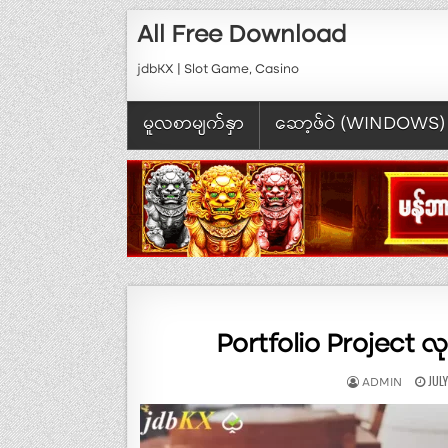
Skip to content
All Free Download
jdbKX | Slot Game, Casino
မူလစာမျက်နှာ
ဆော့ဖ်ဝဲ (WINDOWS)
Portfolio Project လ
AUTHOR:
PUB
JUL
ADMIN