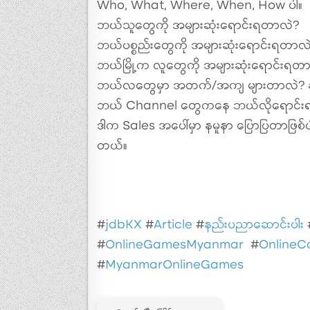
Who, What, Where, When, How ပါ။
ဘယ်သူတွေကို အများဆုံးရောင်းရတာလဲ?
ဘယ်ပစ္စည်းတွေကို အများဆုံးရောင်းရတာလ
ဘယ်မြို့က လူတွေကို အများဆုံးရောင်းရတ
ဘယ်လတွေမှာ အတက်/အကျ များတာလဲ? နှစ်တ
ဘယ် Channel တွေကနေ ဘယ်လိုရောင်
ဒါက Sales အပေါ်မှာ နမူနာ ပြောပြတာဖြစ်
တယ်။
#
jdbKX
#
Article
#
နည်းပညာဆောင်းပါး
#
OnlineGamesMyanmar
#
OnlineC
#
MyanmarOnlineGames