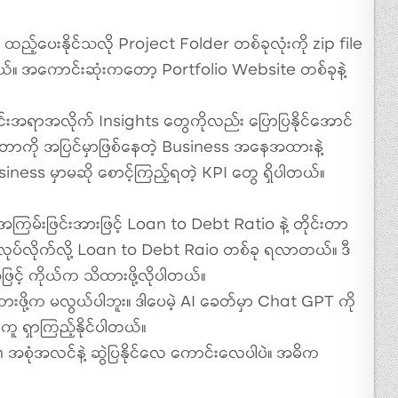
် ထည့်ပေးနိုင်သလို Project Folder တစ်ခုလုံးကို zip file
။ အကောင်းဆုံးကတော့ Portfolio Website တစ်ခုနဲ့
င်းအရာအလိုက် Insights တွေကိုလည်း ပြောပြနိုင်အောင်
ာကို အပြင်မှာဖြစ်နေတဲ့ Business အနေအထားနဲ့
ness မှာမဆို စောင့်ကြည့်ရတဲ့ KPI တွေ ရှိပါတယ်။
ြမ်းဖြင်းအားဖြင့် Loan to Debt Ratio နဲ့ တိုင်းတာ
လုပ်လိုက်လို့ Loan to Debt Raio တစ်ခု ရလာတယ်။ ဒီ
် ကိုယ်က သိထားဖို့လိုပါတယ်။
းဖို့က မလွယ်ပါဘူး။ ဒါပေမဲ့ AI ခေတ်မှာ Chat GPT ကို
 ရှာကြည့်နိုင်ပါတယ်။
အစုံအလင်နဲ့ ဆွဲပြနိုင်လေ ကောင်းလေပါပဲ။ အဓိက