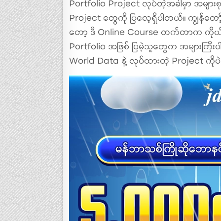
Portfolio Project လုပ်တဲ့အခါမှာ အမျာ
Project တွေကို ပြလေ့ရှိပါတယ်။ ကျွန်တော
တော့ ဒီ Online Course တက်တာက ကိုယ်တ
Portfolio အဖြစ် ပြမဲ့သူတွေက အများကြီး
World Data နဲ့ လုပ်ထားတဲ့ Project ကိုပ