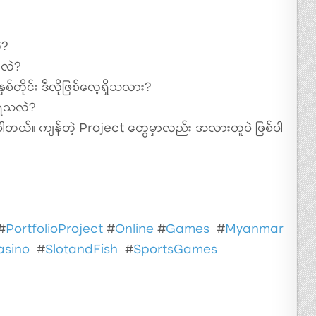
ဲ?
ာလဲ?
ိုင်း ဒီလိုဖြစ်လေ့ရှိသလား?
းရသလဲ?
ပါတယ်။ ကျန်တဲ့ Project တွေမှာလည်း အလားတူပဲ ဖြစ်ပါ
#
PortfolioProject
#
Online
#
Games
#
Myanmar
asino
#
SlotandFish
#
SportsGames