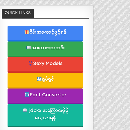
QUICK LINKS
ဂိမ်းအကောင့်ဖွင့်ရန်
အားကစားသတင်း
Sexy Models
ရုပ်ရှင်
Font Converter
jdbkx အကြောင်းပိုမို
လေ့လာရန်