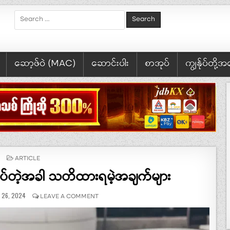
Search for:
ဆော့ဖ်ဝဲ (MAC)
ဆောင်းပါး
စာအုပ်
ကျွန်ုပ်တို့
POSTED IN
ARTICLE
ုပ်တဲ့အခါ သတိထားရမဲ့အချက်များ
LISHED DATE:
ON PORTFOLIO PROJECT လုပ်တဲ့အခါ သတိထားရမဲ့
Y 26, 2024
LEAVE A COMMENT