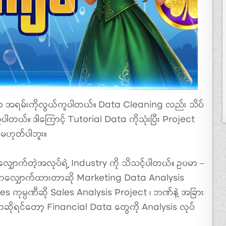
 အရမ်းကိုလွယ်ကူပါတယ်။ Data Cleaning လည်း သိပ်
ါတယ်။ ဒါကြောင့် Tutorial Data ကိုသုံးပြီး Project
 မဟုတ်ပါဘူး။
ာက်တဲ့အလုပ်ရဲ့ Industry ကို သိသင့်ပါတယ်။ ဥပမာ –
်ကလျှောက်ထားတာဆို Marketing Data Analysis
Sales ကုမ္ပဏီဆို Sales Analysis Project ၊ ဘဏ်နဲ့ အခြား
ဆိုရင်တော့ Financial Data တွေကို Analysis လုပ်