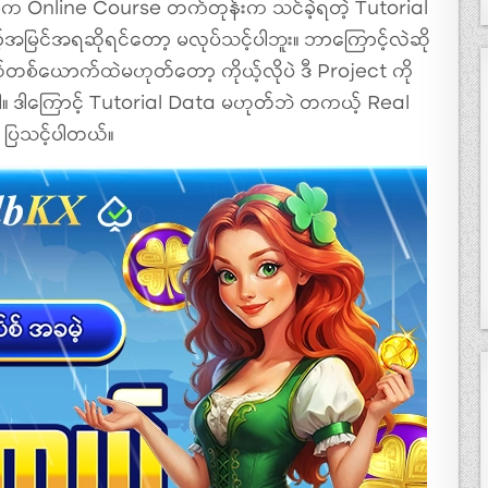
းစုက Online Course တက်တုန်းက သင်ခဲ့ရတဲ့ Tutorial
့်အမြင်အရဆိုရင်တော့ မလုပ်သင့်ပါဘူး။ ဘာကြောင့်လဲဆို
စ်ယောက်ထဲမဟုတ်တော့ ကိုယ့်လိုပဲ ဒီ Project ကို
ပါ။ ဒါကြောင့် Tutorial Data မဟုတ်ဘဲ တကယ့် Real
ဲ ပြသင့်ပါတယ်။