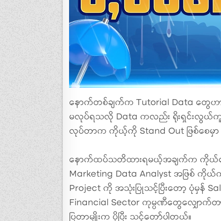
နောက်တစ်ချက်က Tutorial Data တွေဟာ
မလုပ်ရသလို Data ကလည်း ရိုးရှင်းလွယ်ကူပ
လုပ်တာက ကိုယ့်ကို Stand Out ဖြစ်စေမှာ
နောက်ထပ်သတိထားရမယ့်အချက်က ကိုယ်လျှေ
Marketing Data Analyst အဖြစ် ကိုယ
Project ကို အသုံးပြုသင့်ပြီးတော့ ပုံမှန် 
Financial Sector ကုမ္ပဏီတွေလျှောက်တာ
ပြတာမျိုးက ပိုပြီး သင့်တော်ပါတယ်။