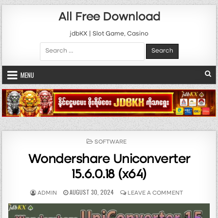
Skip to content
All Free Download
jdbKX | Slot Game, Casino
Search for:
MENU
POSTED IN
SOFTWARE
Wondershare Uniconverter
15.6.0.18 (x64)
AUTHOR:
PUBLISHED DATE:
ON WONDERS
AUGUST 30, 2024
ADMIN
LEAVE A COMMENT