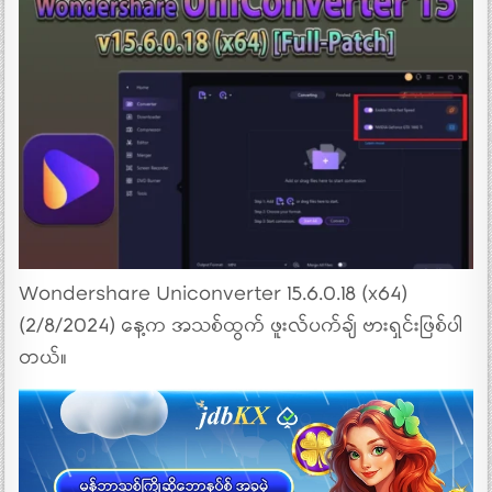
Wondershare Uniconverter 15.6.0.18 (x64)
(2/8/2024) နေ့က အသစ်ထွက် ဖူးလ်ပက်ချ် ဗားရှင်းဖြစ်ပါ
တယ်။