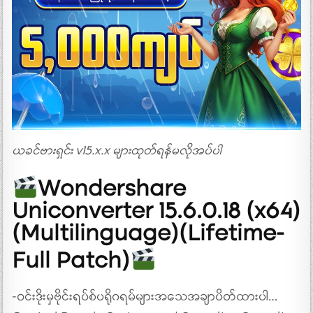
ယခင်ဗားရှင်း v15.x.x များထုတ်ရန်မလိုအပ်ပါ
Wondershare
Uniconverter 15.6.0.18 (x64)
(Multilinguage)(Lifetime-
Full Patch)
-ဝင်းဒိုးမှဗိုင်းရပ်စ်ပရိုဂရမ်များအသေအချာပိတ်ထားပါ…