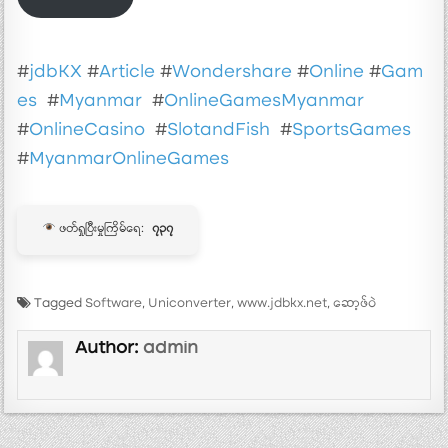
#
jdbKX
#
Article
#
Wondershare
#
Online
#
Gam
es
#
Myanmar
#
OnlineGamesMyanmar
#
OnlineCasino
#
SlotandFish
#
SportsGames
#
MyanmarOnlineGames
ဖတ်ရှုပြီးမှုကြိမ်ရေ:
၇၃၇
Tagged
Software
,
Uniconverter
,
www.jdbkx.net
,
ဆော့ဖ်ဝဲ
Author:
admin