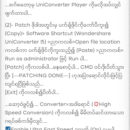
…ဒက်စတော့မှ UniConverter Player ကိုမလိုအပ်လျှင်
ဖျက်ထားပါ…
(2)- Patch ဖိုဒါအတွင်းမှ ပက်ချ်ဖိုင်ကိုကော်ပီကူး၍
(Copy)> Software Shortcut (Wondershare
UniConverter 15) >ညာကလစ်>Open file location
ကလစ်ကာ ပက်ချ်ဖိုင်ကိုကူးထည့်၍ (Paste) >ညာကလစ်>
Run as administrator ဖြင့် Run ပါ…
[Patch] ကိုကလစ်ပါ…ခနစောင့်ပါ… CMD ဝင်းဒိုးပိတ်သွား
ပြီး [—PATCHING DONE—] ဟုအပြာရောင်လိုင်းဖြင့်ပြ
လျင်ရပြီဖြစ်သည်…
[Exit] ကိုကလစ်၍ပိတ်ပါ…
…ဆော့ဝဲဖွင့်၍…. Converter>အဝါရောင် (
High
Speed Conversion) ကိုကလစ်၍ မိမိတပ်ဆင်ထားသော
ဂရပ်ဖစ်ကဒ်မှီလျင်….