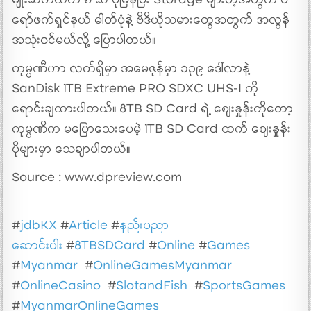
မျိုးဆက်ထက် ၈ ဆ ပိုမြန်ပြီး Storage များတဲ့အတွက် ပ
ရော်ဖက်ရှင်နယ် ဓါတ်ပုံနဲ့ ဗီဒီယိုသမားတွေအတွက် အလွန်
အသုံးဝင်မယ်လို့ ပြောပါတယ်။
ကုမ္ပဏီဟာ လက်ရှိမှာ အမေဇုန်မှာ ၁၃၉ ဒေါ်လာနဲ့
SanDisk 1TB Extreme PRO SDXC UHS-I ကို
ရောင်းချထားပါတယ်။ 8TB SD Card ရဲ့ ဈေးနှုန်းကိုတော့
ကုမ္ပဏီက မပြောသေးပေမဲ့ 1TB SD Card ထက် ဈေးနှုန်း
ပိုများမှာ သေချာပါတယ်။
Source : www.dpreview.com
#
jdbKX
#
Article
#
နည်းပညာ
ဆောင်းပါး
#
8TBSDCard
#
Online
#
Games
#
Myanmar
#
OnlineGamesMyanmar
#
OnlineCasino
#
SlotandFish
#
SportsGames
#
MyanmarOnlineGames