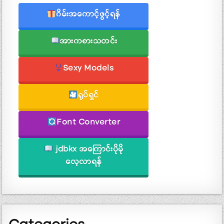
ဂိမ်းအကောင့်ဖွင့်ရန်
အားကစားသတင်း
Sexy Models
ရုပ်ရှင်
Font Converter
jdbkx အကြောင်းပိုမို
လေ့လာရန်