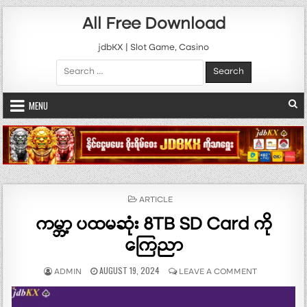
Skip to content
All Free Download
jdbKX | Slot Game, Casino
Search for:
MENU
POSTED IN
ARTICLE
ကမ္ဘာ့ ပထမဆုံး 8TB SD Card ကို
ကြေညာ
AUTHOR:
PUBLISHED DATE:
ON ကမ္ဘာ့ ပထ
AUGUST 19, 2024
ADMIN
LEAVE A COMMENT