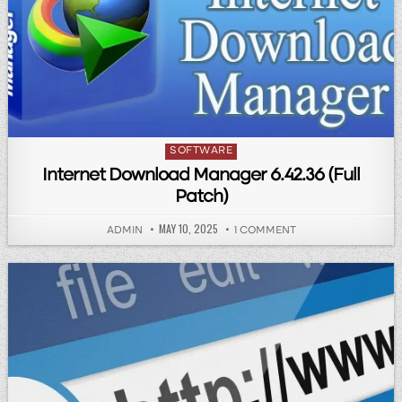
Posted in
SOFTWARE
Internet Download Manager 6.42.36 (Full
Patch)
PUBLISHED DATE:
MAY 10, 2025
AUTHOR:
ON INTERNET DOWNL
ADMIN
1 COMMENT