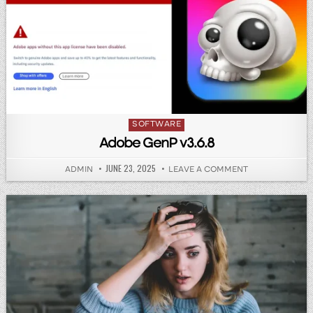
Posted in
SOFTWARE
Adobe GenP v3.6.8
PUBLISHED DATE:
JUNE 23, 2025
AUTHOR:
ON ADOBE GENP
ADMIN
LEAVE A COMMENT