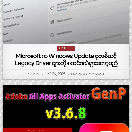
Posted in
ARTICLE
Microsoft က Windows Update မှတစ်ဆင့်
Legacy Driver များကို စတင်ဖယ်ရှားတော့မည်
PUBLISHED DATE:
JUNE 26, 2025
AUTHOR:
ON MICROSOFT က
ADMIN
LEAVE A COMMENT