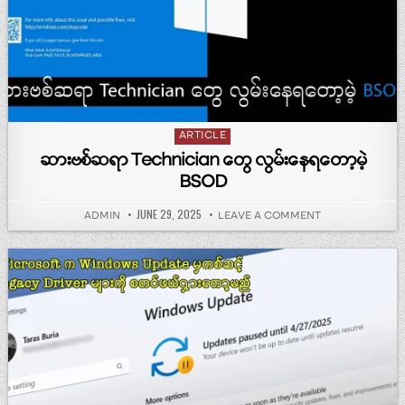
Posted in
ARTICLE
ဆားဗစ်ဆရာ‌ Technician တွေ လွမ်းနေရတော့မဲ့
BSOD
PUBLISHED DATE:
JUNE 29, 2025
AUTHOR:
ON ဆားဗစ်ဆရာ‌ T
ADMIN
LEAVE A COMMENT