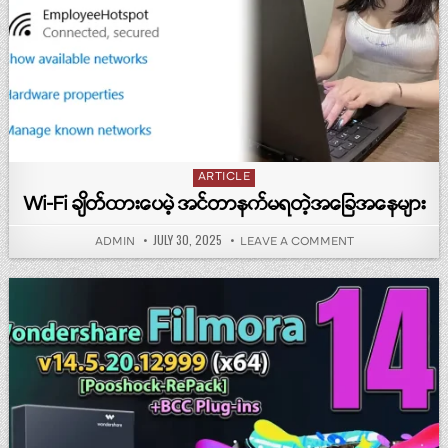
Posted in
ARTICLE
Wi-Fi ချိတ်ထားပေမဲ့ အင်တာနက်မရတဲ့အခြေအနေများ
PUBLISHED DATE:
JULY 30, 2025
AUTHOR:
ON WI-FI ချိတ်ထာ
ADMIN
LEAVE A COMMENT