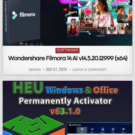
Posted in
SOFTWARE
Wondershare Filmora 14 AI v14.5.20.12999 (x64)
PUBLISHED DATE:
JULY 27, 2025
AUTHOR:
ON WONDERSHARE
ADMIN
LEAVE A COMMENT