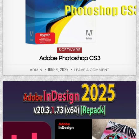
Posted in
SOFTWARE
Adobe Photoshop CS3
PUBLISHED DATE:
JUNE 4, 2025
AUTHOR:
ON ADOBE PHO
ADMIN
LEAVE A COMMENT