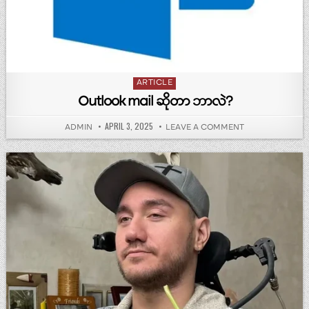
Posted in
ARTICLE
Outlook mail ဆိုတာ ဘာလဲ?
PUBLISHED DATE:
APRIL 3, 2025
AUTHOR:
ON OUTLOOK MAI
ADMIN
LEAVE A COMMENT