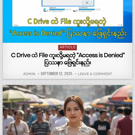
Posted in
ARTICLE
C Drive ထဲ File ကူးလို့မရတဲ့ “Access is Denied”
ပြဿနာ ဖြေရှင်းနည်း
PUBLISHED DATE:
SEPTEMBER 12, 2025
AUTHOR:
ON C DRIVE ထဲ
ADMIN
LEAVE A COMMENT