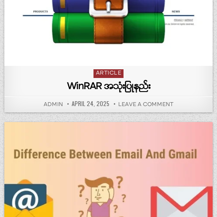
Posted in
ARTICLE
WinRAR အသုံးပြုနည်း
PUBLISHED DATE:
APRIL 24, 2025
AUTHOR:
ON WINRAR အသုံး
ADMIN
LEAVE A COMMENT