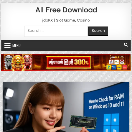
Skip to content
All Free Download
jdbKX | Slot Game, Casino
Search for:
MENU