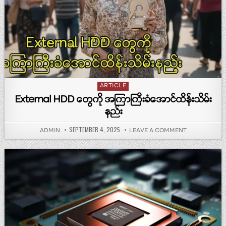
Posted in
ARTICLE
External HDD တွေကို အကြာကြီးခံအောင်ထိန်းသိမ်း
နည်း
PUBLISHED DATE:
SEPTEMBER 4, 2025
AUTHOR:
ON EXTERNAL H
ADMIN
LEAVE A COMMENT