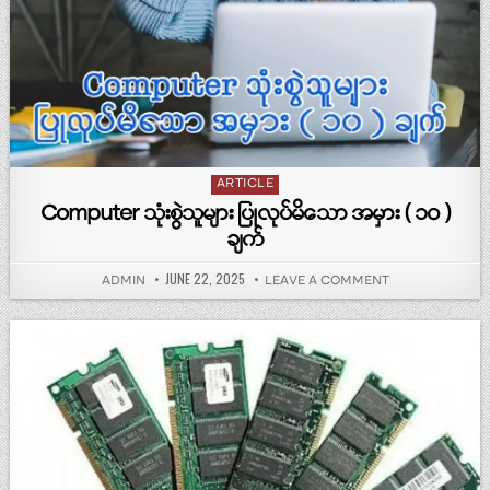
Posted in
ARTICLE
Computer သုံးစွဲသူများ ပြုလုပ်မိသော အမှား ( ၁၀ )
ချက်
PUBLISHED DATE:
JUNE 22, 2025
AUTHOR:
ON COMPUTER သုံးစ
ADMIN
LEAVE A COMMENT