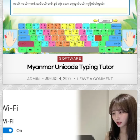
Posted in
SOFTWARE
Myanmar Unicode Typing Tutor
PUBLISHED DATE:
AUGUST 4, 2025
AUTHOR:
ON MYANMAR 
ADMIN
LEAVE A COMMENT