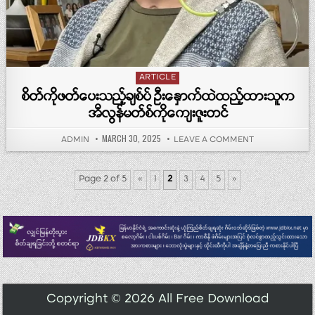
Posted in
ARTICLE
စိတ်ကိုဖတ်ပေးသည့်ချစ်ပ် ဦးနှောက်ထဲထည့်ထားသူက
အီလွန်မတ်စ်ကိုကျေးဇူးတင်
PUBLISHED DATE:
MARCH 30, 2025
AUTHOR:
ON စိတ်ကိုဖတ်ပေး
ADMIN
LEAVE A COMMENT
Page 2 of 5
«
1
2
3
4
5
»
Copyright © 2026 All Free Download