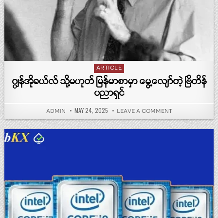
Posted in
ARTICLE
ဂျွန်အိုခယ်လ် သို့မဟုတ် မြန်မာစာမှာ မွေ့လျော်တဲ့ ဗြိတိန်
ပညာရှင်
PUBLISHED DATE:
MAY 24, 2025
AUTHOR:
ON ဂျွန်အိုခယ်လ် သို
ADMIN
LEAVE A COMMENT