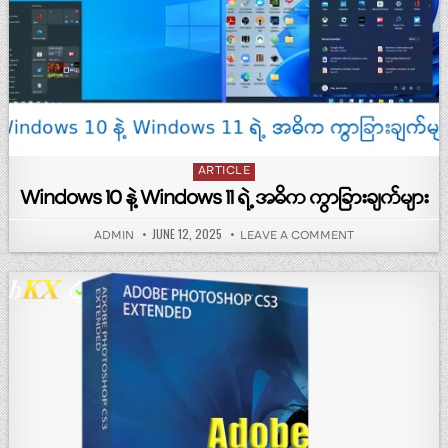
Posted in
ARTICLE
Windows 10 နဲ့ Windows 11 ရဲ့ အဓိက ကွာခြားချက်များ
PUBLISHED DATE:
JUNE 12, 2025
AUTHOR:
ON WINDOWS 10 နဲ
ADMIN
LEAVE A COMMENT