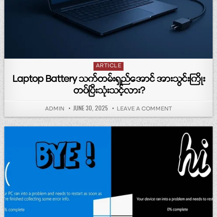
Posted in
ARTICLE
Laptop Battery သက်တမ်းရှည်အောင် အားသွင်းကြိုး
တပ်ပြီးသုံးသင့်လား?
PUBLISHED DATE:
JUNE 30, 2025
AUTHOR:
ON LAPTOP BATTER
ADMIN
LEAVE A COMMENT