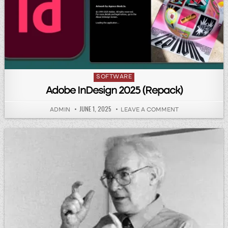
Posted in
SOFTWARE
Adobe InDesign 2025 (Repack)
PUBLISHED DATE:
JUNE 1, 2025
AUTHOR:
ON ADOBE INDES
ADMIN
LEAVE A COMMENT