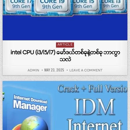
Posted in
ARTICLE
intel CPU (i3/i5/i7) မော်ဒယ်တစ်ခုနဲ့တစ်ခု ဘာကွာ
သလဲ
PUBLISHED DATE:
MAY 23, 2025
AUTHOR:
ON INTEL CPU (I3/
ADMIN
LEAVE A COMMENT